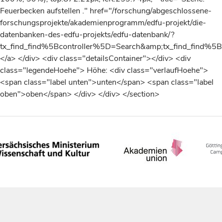
Feuerbecken aufstellen ." href="/forschung/abgeschlossene-
forschungsprojekte/akademienprogramm/edfu-projekt/die-
datenbanken-des-edfu-projekts/edfu-datenbank/?
tx_find_find%5Bcontroller%5D=Search&amp;tx_find_fin
</a> </div> <div class="detailsContainer"></div> <div
class="legendeHoehe"> Höhe: <div class="verlaufHoehe">
<span class="label unten">unten</span> <span class="label
oben">oben</span> </div> </div> </section>