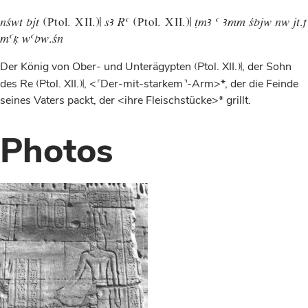
ncwt bjt öÐñìé. ÙÉÉ.Ä sA Ra öÐñìé. ÙÉÉ.Ä TmA a Amm cbjw nw jt.f
maq wabw.cn
Der König von Ober- und Unterägypten
ö
Ptol. XII.
Ä
, der Sohn
des Re
ö
Ptol. XII.
Ä
, <
%
Der-mit-starkem
&
-Arm>*, der die Feinde
seines Vaters packt, der <ihre Fleischstücke>* grillt.
Photos