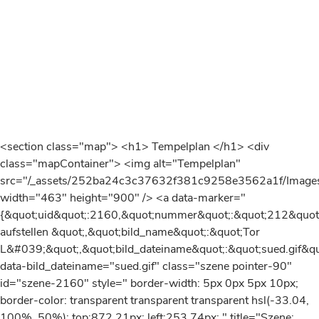
<section class="map"> <h1> Tempelplan </h1> <div
class="mapContainer"> <img alt="Tempelplan"
src="/_assets/252ba24c3c37632f381c9258e3562a1f/Images
width="463" height="900" /> <a data-marker="
{&quot;uid&quot;:2160,&quot;nummer&quot;:&quot;212&quot;
aufstellen &quot;,&quot;bild_name&quot;:&quot;Tor
L&#039;&quot;,&quot;bild_dateiname&quot;:&quot;sued.gif&quo
data-bild_dateiname="sued.gif" class="szene pointer-90"
id="szene-2160" style=" border-width: 5px 0px 5px 10px;
border-color: transparent transparent transparent hsl(-33.04,
100%, 50%); top:872.21px; left:253.74px; " title="Szene: