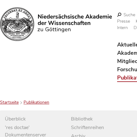
Suche
Presse
Intern
D
Suchen
Aktuell
Akadem
Mitglie
Forsch
Publika
Startseite
Publikationen
Überblick
Bibliothek
'res doctae'
Schriftenreihen
Dokumentenserver
Archiv