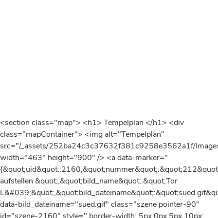
<section class="map"> <h1> Tempelplan </h1> <div
class="mapContainer"> <img alt="Tempelplan"
src="/_assets/252ba24c3c37632f381c9258e3562a1f/Images
width="463" height="900" /> <a data-marker="
{&quot;uid&quot;:2160,&quot;nummer&quot;:&quot;212&quot;
aufstellen &quot;,&quot;bild_name&quot;:&quot;Tor
L&#039;&quot;,&quot;bild_dateiname&quot;:&quot;sued.gif&quo
data-bild_dateiname="sued.gif" class="szene pointer-90"
id="szene-2160" style=" border-width: 5px 0px 5px 10px;