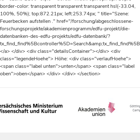
border-color: transparent transparent transparent hsl(-33.04,
100%, 50%); top:872.21px; left:253.74px; " title="Szene:
Feuerbecken aufstellen ." href="/forschung/abgeschlossene-
forschungsprojekte/akademienprogramm/edfu-projekt/die-
datenbanken-des-edfu-projekts/edfu-datenbank/?
tx_find_find%5Bcontroller%5D=Search&amp;tx_find_fin
</a> </div> <div class="detailsContainer"></div> <div
class="legendeHoehe"> Höhe: <div class="verlaufHoehe">
<span class="label unten">unten</span> <span class="label
oben">oben</span> </div> </div> </section>