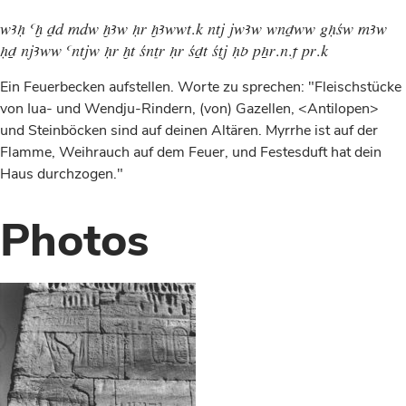
wAH ax Dd mdw xAw Hr xAwwt.k ntj jwAw wnDww gHcw mAw
HD njAww antjw Hr xt cnTr Hr cDt cTj Hb pXr.n.f pr.k
Ein Feuerbecken aufstellen. Worte zu sprechen: "Fleischstücke
von Iua- und Wendju-Rindern, (von) Gazellen, <Antilopen>
und Steinböcken sind auf deinen Altären. Myrrhe ist auf der
Flamme, Weihrauch auf dem Feuer, und Festesduft hat dein
Haus durchzogen."
Photos