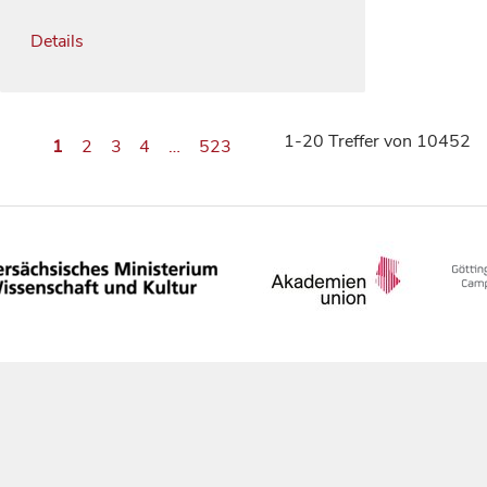
Details
1-20 Treffer von 10452
1
2
3
4
…
523