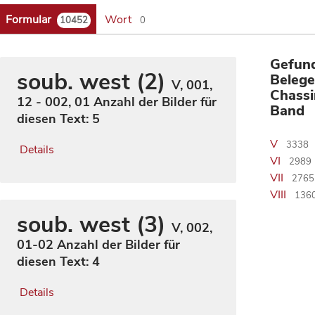
Formular
Wort
10452
0
Gefun
soub. west (2)
Belege
V, 001,
Chassi
12 - 002, 01
Anzahl der Bilder für
Band
diesen Text: 5
V
3338
Details
VI
2989
VII
2765
VIII
136
soub. west (3)
V, 002,
01-02
Anzahl der Bilder für
diesen Text: 4
Details