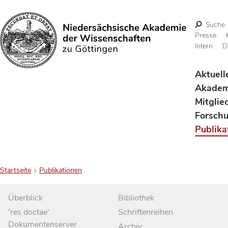
Suche
Presse
Intern
D
Suchen
Aktuell
Akadem
Mitglie
Forsch
Publika
Startseite
Publikationen
Überblick
Bibliothek
'res doctae'
Schriftenreihen
Dokumentenserver
Archiv