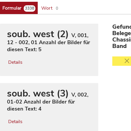
Formular
Wort
3338
0
Gefun
soub. west (2)
Belege
V, 001,
Chassi
12 - 002, 01
Anzahl der Bilder für
Band
diesen Text: 5
Details
soub. west (3)
V, 002,
01-02
Anzahl der Bilder für
diesen Text: 4
Details