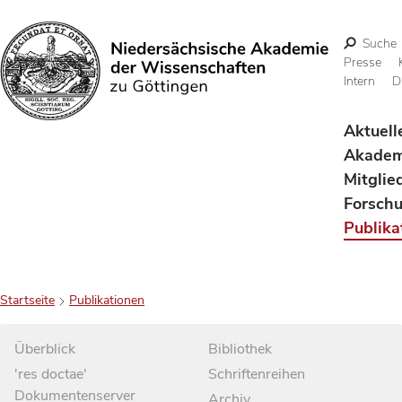
Suche
Presse
Intern
D
Suchen
Aktuell
Akadem
Mitglie
Forsch
Publika
Startseite
Publikationen
Überblick
Bibliothek
'res doctae'
Schriftenreihen
Dokumentenserver
Archiv