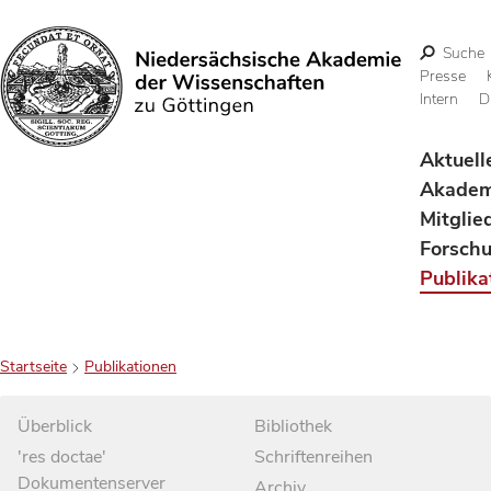
Suche
Presse
Intern
D
Suchen
Aktuell
Akadem
Mitglie
Forsch
Publika
Startseite
Publikationen
Überblick
Bibliothek
'res doctae'
Schriftenreihen
Dokumentenserver
Archiv