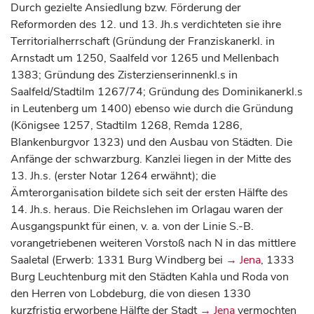
Durch gezielte Ansiedlung bzw. Förderung der
Reformorden des 12. und 13. Jh.s verdichteten sie ihre
Territorialherrschaft (Gründung der Franziskanerkl. in
Arnstadt um 1250, Saalfeld vor 1265 und Mellenbach
1383; Gründung des Zisterzienserinnenkl.s in
Saalfeld/Stadtilm 1267/74; Gründung des Dominikanerkl.s
in Leutenberg um 1400) ebenso wie durch die Gründung
(Königsee 1257, Stadtilm 1268, Remda 1286,
Blankenburgvor 1323) und den Ausbau von Städten. Die
Anfänge der schwarzburg. Kanzlei liegen in der Mitte des
13. Jh.s. (erster Notar 1264 erwähnt); die
Ämterorganisation bildete sich seit der ersten Hälfte des
14. Jh.s. heraus. Die Reichslehen im Orlagau waren der
Ausgangspunkt für einen, v. a. von der Linie S.-B.
vorangetriebenen weiteren Vorstoß nach N in das mittlere
Saaletal (Erwerb: 1331 Burg Windberg bei
→ Jena
, 1333
Burg Leuchtenburg mit den Städten Kahla und Roda von
den Herren von Lobdeburg, die von diesen 1330
kurzfristig erworbene Hälfte der Stadt
→ Jena
vermochten