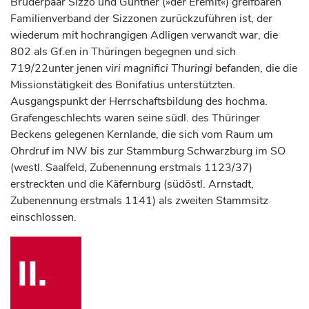
Brüderpaar Sizzo und Günther (»der Eremit«) greifbaren
Familienverband der Sizzonen zurückzuführen ist, der
wiederum mit hochrangigen Adligen verwandt war, die
802 als Gf.en in Thüringen begegnen und sich
719/22unter jenen
viri magnifici Thuringi
befanden, die die
Missionstätigkeit des Bonifatius unterstützten.
Ausgangspunkt der Herrschaftsbildung des hochma.
Grafengeschlechts waren seine südl. des Thüringer
Beckens gelegenen Kernlande, die sich vom Raum um
Ohrdruf im NW bis zur Stammburg Schwarzburg im SO
(westl. Saalfeld, Zubenennung erstmals 1123/37)
erstreckten und die Käfernburg (südöstl. Arnstadt,
Zubenennung erstmals 1141) als zweiten Stammsitz
einschlossen.
II.