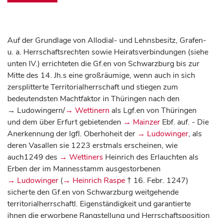
Auf der Grundlage von Allodial- und Lehnsbesitz, Grafen-
u. a. Herrschaftsrechten sowie Heiratsverbindungen (siehe
unten IV.) errichteten die Gf.en von Schwarzburg bis zur
Mitte des 14. Jh.s eine großräumige, wenn auch in sich
zersplitterte Territorialherrschaft und stiegen zum
bedeutendsten Machtfaktor in Thüringen nach den
→ Ludowingern/
→ Wettinern
als Lgf.en von Thüringen
und dem über Erfurt gebietenden
→ Mainzer
Ebf. auf. - Die
Anerkennung der lgfl. Oberhoheit der
→ Ludowinger
, als
deren Vasallen sie 1223 erstmals erscheinen, wie
auch1249 des
→ Wettiners
Heinrich des Erlauchten als
Erben der im Mannesstamm ausgestorbenen
→ Ludowinger
(
→ Heinrich Raspe
† 16. Febr. 1247)
sicherte den Gf.en von Schwarzburg weitgehende
territorialherrschaftl. Eigenständigkeit und garantierte
ihnen die erworbene Rangstellung und Herrschaftsposition