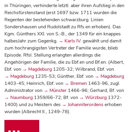
in Thüringen, verhinderte letztl. aber ihren Aufstieg in den
Reichsfürstenstand (erst 1697 bzw. 1711 wurden die
Regenten der bestehenden schwarzburg. Linien
Sondershausen und Rudolstadt zu Rfs.en erhoben). Das
Kgm. Günthers XXI. von S.-B., der 1349 für ein knappes
halbesJahr zum Gegenkg.
→ Karls IV
. gewählt und damit
zum hochrangigsten Vertreter der Familie wurde, blieb
Episode. Rfsl. Stellung erlangten allerdings die
Angehörigen der Familie, die zu Ebf.en und Bf.en. (Albert,
Ebf. von
→ Magdeburg
1205-32; Wilbrand, Ebf. von
→ Magdeburg
1235-53; Günther, Ebf. von
→ Magdeburg
1403-45; Heinrich, Ebf. von
→ Bremen
1463-96, zugl.
Administrator von
→ Münster
1466-96; Gerhard, Bf. von
→ Naumburg
1359/66-72; Bf. von
→ Würzburg
1372-
1400) und zu Meistern des
→ Johanniterordens
erhoben
wurden (Albrecht II., 1249-78).