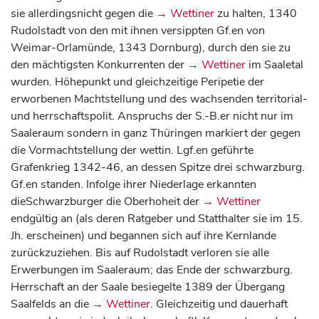
sie allerdingsnicht gegen die
→ Wettiner
zu halten, 1340
Rudolstadt von den mit ihnen versippten Gf.en von
Weimar-Orlamünde, 1343 Dornburg), durch den sie zu
den mächtigsten Konkurrenten der
→ Wettiner
im Saaletal
wurden. Höhepunkt und gleichzeitige Peripetie der
erworbenen Machtstellung und des wachsenden territorial-
und herrschaftspolit. Anspruchs der S.-B.er nicht nur im
Saaleraum sondern in ganz Thüringen markiert der gegen
die Vormachtstellung der wettin. Lgf.en geführte
Grafenkrieg 1342-46, an dessen Spitze drei schwarzburg.
Gf.en standen. Infolge ihrer Niederlage erkannten
dieSchwarzburger die Oberhoheit der
→ Wettiner
endgültig an (als deren Ratgeber und Statthalter sie im 15.
Jh. erscheinen) und begannen sich auf ihre Kernlande
zurückzuziehen. Bis auf Rudolstadt verloren sie alle
Erwerbungen im Saaleraum; das Ende der schwarzburg.
Herrschaft an der Saale besiegelte 1389 der Übergang
Saalfelds an die
→ Wettiner
. Gleichzeitig und dauerhaft