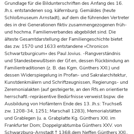
Grundlage für die Bildunterschriften des Anfang des 16.
Jh.s. entstandenen sog. käfernburg. Gemäldes (heute
Schloßmuseum Arnstadt), auf dem die führenden Vertreter
des in drei Generationen fiktiv zusammengezogenen früh-
und hochma. Familienverbandes abgebildet sind. Die
älteste Gesamtdarstellung der Familiengeschichte bietet
das zw. 1570 und 1633 entstandene »Chronicon
Schwartzburgicum« des Paul Jovius. -Rangverständnis
und Standesbewußtsein der Gf.en, dessen Rückbindung an
Familientraditionen (z. B. das Kgm. Günthers XXI.) und
dessen Widerspiegelung in Profan- und Sakralarchitektur,
Kunstdenkmälern und Schriftzeugnissen, Regierungs- und
Zeremonialakten (auf gesteigerte, an den Rfs.en orientierte
herrschaftl.-repräsentive Bedürfnisse verweist bspw. die
Ausbildung von Hofämtern Ende des 13. Jh.s: Truchseß
zw. 1208-34, 1251; Marschall 1283), Memorialstätten
und Grablegen (u. a. Grabplatte Kg. Günthers XXI. im
Frankfurter Dom; Doppelgrabtumba Günthers XXV. von
Schwarzburg-Arnstadt † 1368,dem Neffen Günthers XXI.,