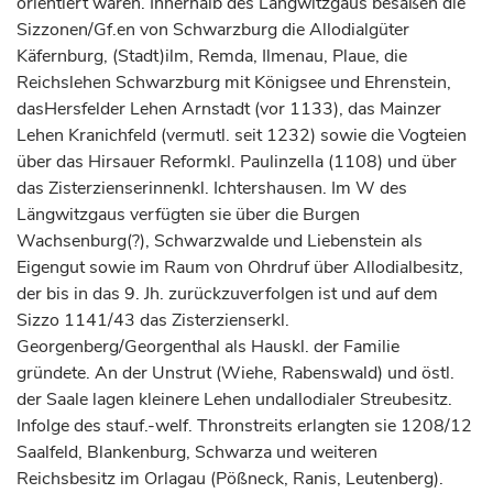
orientiert waren. Innerhalb des Längwitzgaus besaßen die
Sizzonen/Gf.en von Schwarzburg die Allodialgüter
Käfernburg, (Stadt)ilm, Remda, Ilmenau, Plaue, die
Reichslehen Schwarzburg mit Königsee und Ehrenstein,
dasHersfelder Lehen Arnstadt (vor 1133), das Mainzer
Lehen Kranichfeld (vermutl. seit 1232) sowie die Vogteien
über das Hirsauer Reformkl. Paulinzella (1108) und über
das Zisterzienserinnenkl. Ichtershausen. Im W des
Längwitzgaus verfügten sie über die Burgen
Wachsenburg(?), Schwarzwalde und Liebenstein als
Eigengut sowie im Raum von Ohrdruf über Allodialbesitz,
der bis in das 9. Jh. zurückzuverfolgen ist und auf dem
Sizzo 1141/43 das Zisterzienserkl.
Georgenberg/Georgenthal als Hauskl. der Familie
gründete. An der Unstrut (Wiehe, Rabenswald) und östl.
der Saale lagen kleinere Lehen undallodialer Streubesitz.
Infolge des stauf.-welf. Thronstreits erlangten sie 1208/12
Saalfeld, Blankenburg, Schwarza und weiteren
Reichsbesitz im Orlagau (Pößneck, Ranis, Leutenberg).