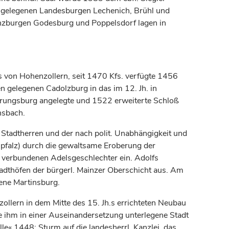
ln gelegenen Landesburgen Lechenich, Brühl und
denzburgen Godesburg und Poppelsdorf lagen in
es von Hohenzollern, seit 1470 Kfs. verfügte 1456
 gelegenen Cadolzburg in das im 12. Jh. in
derungsburg angelegte und 1522 erweiterte Schloß
nsbach.
 Stadtherren und der nach polit. Unabhängigkeit und
pfalz) durch die gewaltsame Eroberung der
ihm verbundenen Adelsgeschlechter ein. Adolfs
tadthöfen der bürgerl. Mainzer Oberschicht aus. Am
ene Martinsburg.
nzollern in dem Mitte des 15. Jh.s errichteten Neubau
ie ihm in einer Auseinandersetzung unterlegene Stadt
e« 1448: Sturm auf die landesherrl. Kanzlei, das