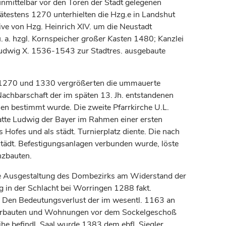
nmittelbar vor den Toren der Stadt gelegenen
pätestens 1270 unterhielten die Hzg.e in Landshut
tive von Hzg. Heinrich XIV. um die Neustadt
. a. hzgl. Kornspeicher
großer Kasten
1480; Kanzlei
 Ludwig X. 1536-1543 zur Stadtres. ausgebaute
w. 1270 und 1330 vergrößerten die ummauerte
achbarschaft der im späten 13. Jh. entstandenen
ien bestimmt wurde. Die zweite Pfarrkirche U.L.
atte Ludwig der Bayer im Rahmen einer ersten
 Hofes und als städt. Turnierplatz diente. Die nach
 städt. Befestigungsanlagen verbunden wurde, löste
nzbauten.
tige Ausgestaltung des Dombezirks am Widerstand der
g in der Schlacht bei Worringen 1288 fakt.
n. Den Bedeutungsverlust der im wesentl. 1163 an
icherbauten und Wohnungen vor dem Sockelgeschoß
ihe befindl. Saal wurde 1383 dem ebfl. Siegler