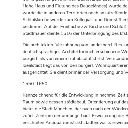
Hohe Haus
und Flutung des Baugeländes) wurde de
wurde die in anderen Territorien noch anzutreffend
Schloßkirche wurde zum Kollegiat- und Domstift erh
bestimmt. Auf der Freifläche zw. Kirche und Schloß 
Stadtmauer diente 1516 der Unterbringung des kfsl.
Die architekton. Verzahnung von landesherrl. Res. un
deutschsprachiges Architekturbuch erschienene We
bürgerl. als von einem frühabsolutist.-fsl. Verstän
Idealstadt liegt das von den bürgerl. Wohnquartiere
ausgerichtet. Sie dient primär der Versorgung und V
1550-1650
Kennzeichnend für die Entwicklung in nachma. Zeit s
Raum sowie dessen städtebaul. Orientierung auf das
bietet die Stadt München, der nach nach der Wiede
zufiel. Zentrum der umfangr. baul. Erweiterung der Re
errichteten Antiquariumstrakt stadteinwärts erweit