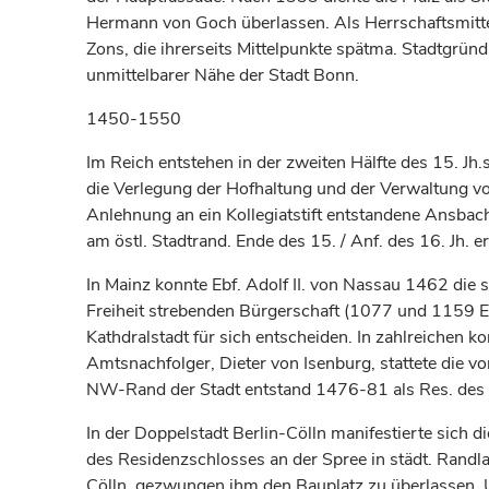
Hermann von Goch überlassen. Als Herrschaftsmittel
Zons, die ihrerseits Mittelpunkte spätma. Stadtgrü
unmittelbarer Nähe der Stadt Bonn.
1450-1550
Im Reich entstehen in der zweiten Hälfte des 15. Jh
die Verlegung der Hofhaltung und der Verwaltung vo
Anlehnung an ein Kollegiatstift entstandene Ansbac
am östl. Stadtrand. Ende des 15. / Anf. des 16. Jh.
In Mainz konnte Ebf. Adolf II. von Nassau 1462 die
Freiheit strebenden Bürgerschaft (1077 und 1159 E
Kathdralstadt für sich entscheiden. In zahlreichen k
Amtsnachfolger, Dieter von Isenburg, stattete die v
NW-Rand der Stadt entstand 1476-81 als Res. des bf
In der Doppelstadt Berlin-Cölln manifestierte sich di
des Residenzschlosses an der Spree in städt. Randla
Cölln, gezwungen ihm den Bauplatz zu überlassen. U