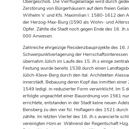
Obergeschoß. Die Vierflügelanlage wird durch ged
Zerstörung von Bürgerhäusern auf dem freien Gelä
Wilhelm V. und Kfs. Maximilian I. 1580-1612 den A
der Herzog-Max-Burg (1590 als Wohn- und Alterssit
Opfer. Zählte die Stadt noch gegen Ende des 16. Jh.
000 Anwesen.
Zahlreiche ehrgeizige Residenzbauprojekte des 16. Jh
Schwerpunktverlagerung der Herrschaftsinteressen nu
übernahm Jülich im Laufe des 15. Jh.s einige zentr
Festung wurde bereits 1538 durch einen Landtagsb
Jülich-Kleve-Berg durch den ital. Architekten Ales
innerstädt. Bebauung deren Kopf das inmitten einer Z
1549 ledigl. in reduzierter Form verwirklicht. Im S
erfolgte ungeachtet einer Bauordnung von 1561 nur
errichtete, entstanden in der Stadt keine neuen Ade
Bensberg zu den vier fsl. Hoflagern des 1521 durc
zählte. Im letzten Viertel des 16. Jh.s avancierte 
vereinigten Hzm.er. Während der Regentschaft Hzg. Wi