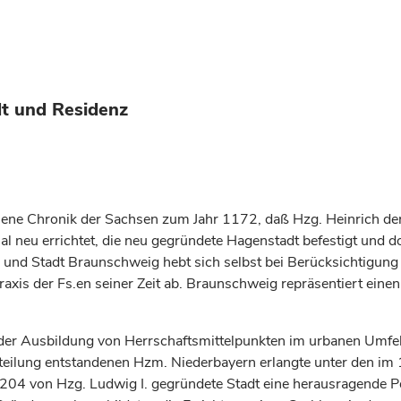
t und Residenz
enene Chronik der Sachsen zum Jahr 1172, daß Hzg. Heinrich der
eu errichtet, die neu gegründete Hagenstadt befestigt und dor
g und Stadt Braunschweig hebt sich selbst bei Berücksichtigun
axis der Fs.en seiner Zeit ab. Braunschweig repräsentiert einen
er Ausbildung von Herrschaftsmittelpunkten im urbanen Umfeld
bteilung entstandenen Hzm. Niederbayern erlangte unter den im
1204 von Hzg. Ludwig I. gegründete Stadt eine herausragende Po