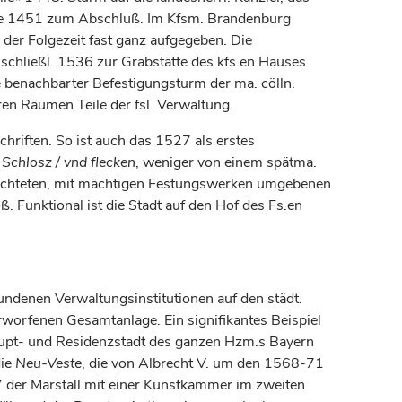
gte 1451 zum Abschluß. Im Kfsm. Brandenburg
der Folgezeit fast ganz aufgegeben. Die
schließl. 1536 zur Grabstätte des kfs.en Hauses
che benachbarter Befestigungsturm der ma. cölln.
en Räumen Teile der fsl. Verwaltung.
chriften. So ist auch das 1527 als erstes
/ Schlosz / vnd flecken
, weniger von einem spätma.
 errichteten, mit mächtigen Festungswerken umgebenen
 Funktional ist die Stadt auf den Hof des Fs.en
bundenen Verwaltungsinstitutionen auf den städt.
rworfenen Gesamtanlage. Ein signifikantes Beispiel
aupt- und Residenzstadt des ganzen Hzm.s Bayern
die
Neu-Veste
, die von Albrecht V. um den 1568-71
7 der Marstall mit einer Kunstkammer im zweiten