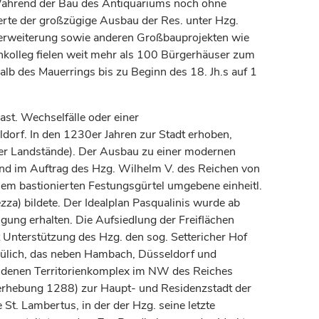
ährend der Bau des Antiquariums noch ohne
rte der großzügige Ausbau der Res. unter Hzg.
zerweiterung sowie anderen Großbauprojekten wie
nkolleg fielen weit mehr als 100 Bürgerhäuser zum
alb des Mauerrings bis zu Beginn des 18. Jh.s auf 1
ast. Wechselfälle oder einer
ldorf. In den 1230er Jahren zur Stadt erhoben,
 der Landstände). Der Ausbau zu einer modernen
nd im Auftrag des Hzg. Wilhelm V. des Reichen von
nem bastionierten Festungsgürtel umgebene einheitl.
ezza
) bildete. Der Idealplan Pasqualinis wurde ab
igung erhalten. Die Aufsiedlung der Freiflächen
Unterstützung des Hzg. den sog. Settericher Hof
n Jülich, das neben Hambach, Düsseldorf und
tandenen Territorienkomplex im NW des Reiches
adterhebung 1288) zur Haupt- und Residenzstadt der
St. Lambertus, in der der Hzg. seine letzte