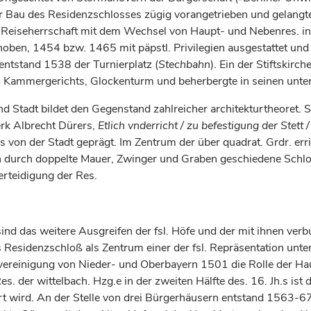
r Bau des Residenzschlosses zügig vorangetrieben und gelan
e Reiseherrschaft mit dem Wechsel von Haupt- und Nebenres. in 
oben, 1454 bzw. 1465 mit päpstl. Privilegien ausgestattet und 
entstand 1538 der Turnierplatz (
Stechbahn
). Ein der Stiftskir
 Kammergerichts, Glockenturm und beherbergte in seinen unter
d Stadt bildet den Gegenstand zahlreicher architekturtheoret. S
rk Albrecht Dürers,
Etlich vnderricht / zu befestigung der Stett 
dnis von der Stadt geprägt. Im Zentrum der über quadrat. Grdr.
n durch doppelte Mauer, Zwinger und Graben geschiedene Schloß.
erteidigung der Res.
ind das weitere Ausgreifen der fsl. Höfe und der mit ihnen ver
 Residenzschloß als Zentrum einer der fsl. Repräsentation unte
rvereinigung von Nieder- und Oberbayern 1501 die Rolle der H
s. der wittelbach. Hzg.e in der zweiten Hälfte des. 16. Jh.s ist 
ert wird. An der Stelle von drei Bürgerhäusern entstand 1563-6