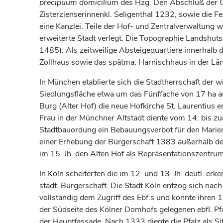
precipuum domicilium
des Hzg. Den Abschluß der Gr
Zisterzienserinnenkl. Seligenthal 1232, sowie die F
eine Kanzlei. Teile der Hof- und Zentralverwaltung 
erweiterte Stadt verlegt. Die Topographie Landshuts 
1485). Als zeitweilige Absteigequartiere innerhal
Zollhaus sowie das spätma. Harnischhaus in der Lä
In München etablierte sich die Stadtherrschaft de
Siedlungsfläche etwa um das Fünffache von 17 ha au
Burg (Alter Hof) die neue Hofkirche St. Laurentius
Frau in der Münchner Altstadt diente vom 14. bis z
Stadtbauordung ein Bebauungsverbot für den Marienpl
einer Erhebung der Bürgerschaft 1383 außerhalb de
im 15. Jh. den Alten Hof als Repräsentationszentrum
In Köln scheiterten die im 12. und 13. Jh. deutl. 
städt. Bürgerschaft. Die Stadt Köln entzog sich nac
vollständig dem Zugriff des Ebf.s und konnte ihren
der Südseite des Kölner Domhofs gelegenen ebfl. 
der Hauptfassade. Nach 1333 diente die Pfalz als Sit