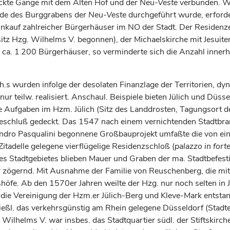
eckte Gänge mit dem Alten Hof und der
Neu-Veste
verbunden. W
nde des Burggrabens der
Neu-Veste
durchgeführt wurde, erforde
nkauf zahlreicher Bürgerhäuser im NO der Stadt. Der Residen
z Hzg. Wilhelms V. begonnen), der Michaelskirche mit Jesuite
s ca. 1 200 Bürgerhäuser, so verminderte sich die Anzahl innerh
.s wurden infolge der desolaten Finanzlage der Territorien, dyn
r teilw. realisiert. Anschaul. Beispiele bieten Jülich und Düsse
ale Aufgaben im Hzm. Jülich (Sitz des Landdrosten, Tagungsort
eschluß gedeckt. Das 1547 nach einem vernichtenden Stadtbra
sandro Pasqualini begonnene Großbauprojekt umfaßte die von ei
itadelle gelegene vierflügelige Residenzschloß (
palazzo in fort
 des Stadtgebietes blieben Mauer und Graben der ma. Stadtbefest
 zögernd. Mit Ausnahme der Familie von Reuschenberg, die mit 
lshöfe. Ab den 1570er Jahren weilte der Hzg. nur noch selten i
h die Vereinigung der Hzm.er Jülich-Berg und Kleve-Mark ents
schließl. das verkehrsgünstig am Rhein gelegene Düsseldorf (St
lhelms V. war insbes. das Stadtquartier südl. der Stiftskirche 