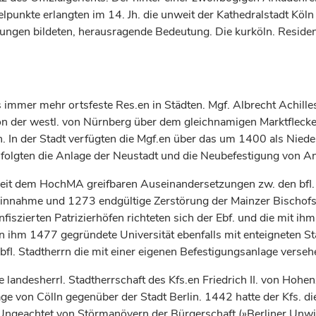
punkte erlangten im 14. Jh. die unweit der Kathedralstadt Kö
ndungen bildeten, herausragende Bedeutung. Die kurköln. Resi
.s immer mehr ortsfeste Res.en in Städten. Mgf. Albrecht Achill
n der westl. von Nürnberg über dem gleichnamigen Marktflecken
h. In der Stadt verfügten die Mgf.en über das um 1400 als Nie
 erfolgten die Anlage der Neustadt und die Neubefestigung von A
 seit dem HochMA greifbaren Auseinandersetzungen zw. den bfl.
innahme und 1273 endgültige Zerstörung der Mainzer Bischofs
onfiszierten Patrizierhöfen richteten sich der Ebf. und die mit 
on ihm 1477 gegründete Universität ebenfalls mit enteigneten S
l. Stadtherrn die mit einer eigenen Befestigungsanlage verseh
e landesherrl. Stadtherrschaft des Kfs.en Friedrich II. von Hohe
ge von Cölln gegenüber der Stadt Berlin. 1442 hatte der Kfs. d
ngeachtet von Störmanövern der Bürgerschaft (»Berliner Unwill