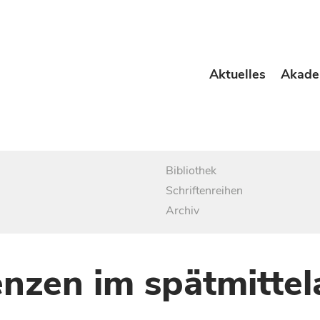
Aktuelles
Akade
Bibliothek
Schriftenreihen
Archiv
nzen im spätmittela