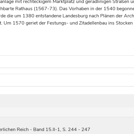
eanlage mit rechteckigem Marktplatz und geradlinigen Straßen
hbarte Rathaus (1567-73). Das Vorhaben in der 1540 begonnen
 wurde die um 1380 entstandene Landesburg nach Plänen der Arc
m 1570 geriet der Festungs- und Zitadellenbau ins Stocken un
rlichen Reich - Band 15.II-1, S. 244 - 247