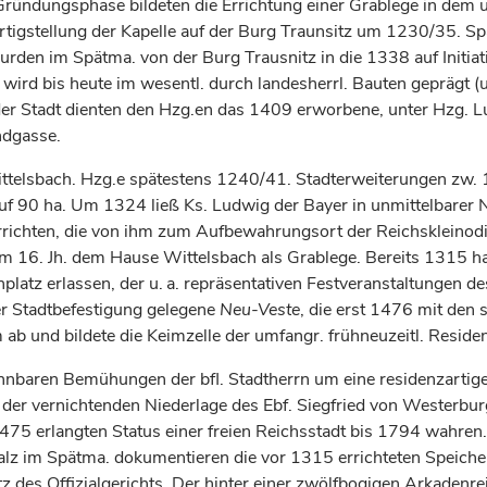
ündungsphase bildeten die Errichtung einer Grablege in dem u
ertigstellung der Kapelle auf der Burg Traunsitz um 1230/35. S
wurden im Spätma. von der Burg Trausnitz in die 1338 auf Initia
wird bis heute im wesentl. durch landesherrl. Bauten geprägt (u
b der Stadt dienten den Hzg.en das 1409 erworbene, unter Hzg.
ndgasse.
r wittelsbach. Hzg.e spätestens 1240/41. Stadterweiterungen z
f 90 ha. Um 1324 ließ Ks. Ludwig der Bayer in unmittelbarer N
 errichten, die von ihm zum Aufbewahrungsort der Reichskleinod
um 16. Jh. dem Hause Wittelsbach als Grablege. Bereits 1315 h
atz erlassen, der u. a. repräsentativen Festveranstaltungen des
r Stadtbefestigung gelegene
Neu-Veste
, die erst 1476 mit den
 ab und bildete die Keimzelle der umfangr. frühneuzeitl. Reside
erkennbaren Bemühungen der bfl. Stadtherrn um eine residenzar
h der vernichtenden Niederlage des Ebf. Siegfried von Westerbur
 1475 erlangten Status einer freien Reichsstadt bis 1794 wahre
Pfalz im Spätma. dokumentieren die vor 1315 errichteten Spe
z des Offizialgerichts. Der hinter einer zwölfbogigen Arkadenre