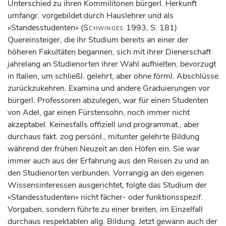
Unterschied zu ihren Kommilitonen bürgerl. Herkunft
umfangr. vorgebildet durch Hauslehrer und als
»Standesstudenten« (
Schwinges
1993, S. 181)
Quereinsteiger, die ihr Studium bereits an einer der
höheren Fakultäten begannen, sich mit ihrer Dienerschaft
jahrelang an Studienorten ihrer Wahl aufhielten, bevorzugt
in Italien, um schließl. gelehrt, aber ohne förml. Abschlüsse
zurückzukehren. Examina und andere Graduierungen vor
bürgerl. Professoren abzulegen, war für einen Studenten
von Adel, gar einen Fürstensohn, noch immer nicht
akzeptabel. Keinesfalls offiziell und programmat., aber
durchaus fakt. zog persönl., mitunter gelehrte Bildung
während der frühen Neuzeit an den Höfen ein. Sie war
immer auch aus der Erfahrung aus den Reisen zu und an
den Studienorten verbunden. Vorrangig an den eigenen
Wissensinteressen ausgerichtet, folgte das Studium der
»Standesstudenten« nicht fächer- oder funktionsspezif.
Vorgaben, sondern führte zu einer breiten, im Einzelfall
durchaus respektablen allg. Bildung. Jetzt gewann auch der