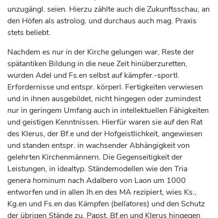
unzugängl. seien. Hierzu zählte auch die Zukunftsschau, an
den Höfen als astrolog. und durchaus auch mag. Praxis
stets beliebt.
Nachdem es nur in der Kirche gelungen war, Reste der
spätantiken Bildung in die neue Zeit hinüberzuretten,
wurden Adel und Fs.en selbst auf kämpfer.-sportl.
Erfordernisse und entspr. körperl. Fertigkeiten verwiesen
und in ihnen ausgebildet, nicht hingegen oder zumindest
nur in geringem Umfang auch in intellektuellen Fähigkeiten
und geistigen Kenntnissen. Hierfür waren sie auf den Rat
des Klerus, der Bf.e und der Hofgeistlichkeit, angewiesen
und standen entspr. in wachsender Abhängigkeit von
gelehrten Kirchenmännern. Die Gegenseitigkeit der
Leistungen, in idealtyp. Ständemodellen wie den
Tria
genera hominum
nach Adalbero von Laon um 1000
entworfen und in allen Jh.en des MA rezipiert, wies Ks.,
Kg.en und Fs.en das Kämpfen (
bellatores
) und den Schutz
der übrigen Stände zu, Papst, Bf.en und Klerus hingegen