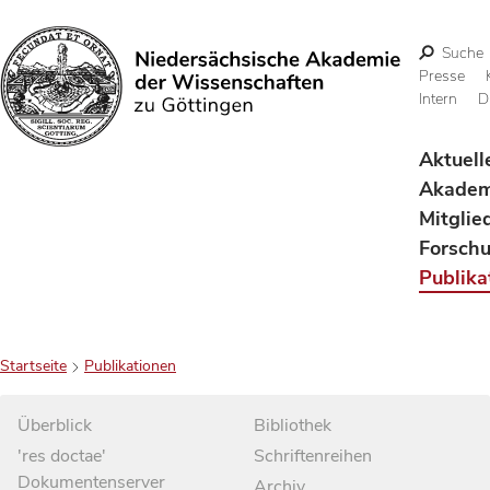
Suche
Presse
Intern
D
Suchen
Aktuell
Akadem
Mitglie
Forsch
Publika
Startseite
Publikationen
Überblick
Bibliothek
'res doctae'
Schriftenreihen
Dokumentenserver
Archiv