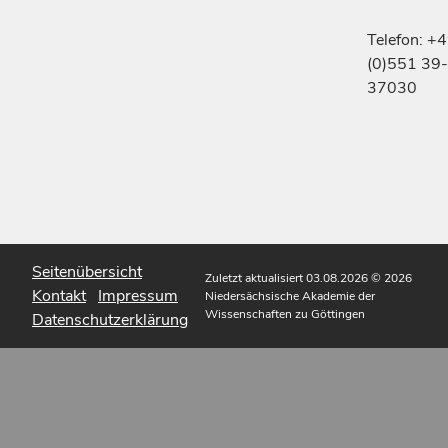
Telefon: +
(0)551 39-
37030
Seitenübersicht
Zuletzt aktualisiert 03.08.2026
© 2026
Kontakt
Impressum
Niedersächsische Akademie der
Wissenschaften zu Göttingen
Datenschutzerklärung