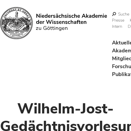
Suche
Presse
Intern
D
Suchen
Aktuell
Akadem
Mitglie
Forsch
Publika
Wilhelm-Jost-
Gedächtnisvorlesu