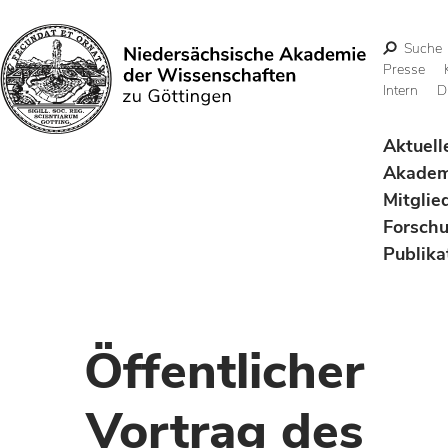
Suche
Presse
Intern
D
Suchen
Aktuell
Akadem
Mitglie
Forsch
Publika
Öffentlicher
Vortrag des