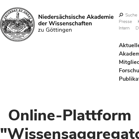
Suche
Presse
Intern
D
Suchen
Aktuell
Akadem
Mitglie
Forsch
Publika
Online-Plattform
"Wissensaggregat