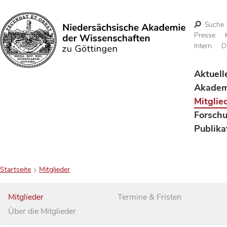
Suche
Presse
Intern
D
Suchen
Aktuell
Akadem
Mitglie
Forsch
Publika
Startseite
Mitglieder
Mitglieder
Termine & Fristen
Über die Mitglieder