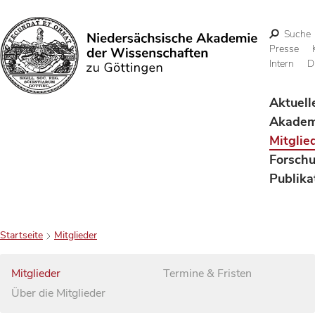
Suche
Presse
Intern
D
Suchen
Aktuell
Akadem
Mitglie
Forsch
Publika
Startseite
Mitglieder
Mitglieder
Termine & Fristen
Über die Mitglieder