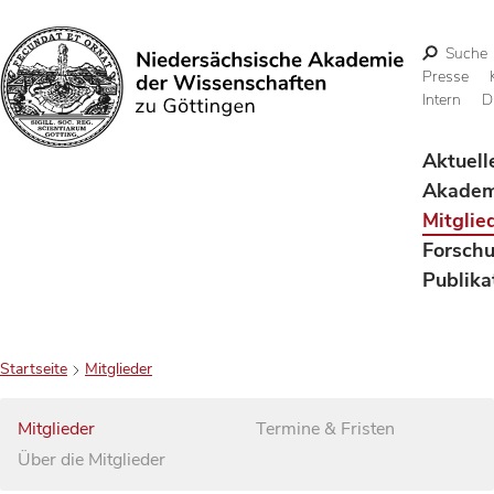
Suche
Presse
Intern
D
Suchen
Aktuell
Akadem
Mitglie
Forsch
Publika
Startseite
Mitglieder
Mitglieder
Termine & Fristen
Über die Mitglieder