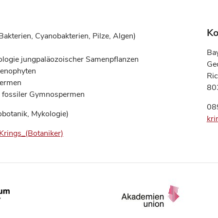
Ko
kterien, Cyanobakterien, Pilze, Algen)
Bay
kologie jungpaläozoischer Samenpflanzen
Ge
henophyten
Ri
permen
80
se fossiler Gymnospermen
08
obotanik, Mykologie)
kr
_Krings_(Botaniker)