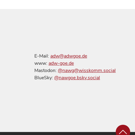
E-Mail:
adw@adwgoe.de
www:
adw-goe.de
Mastodon:
@nawg@wisskomm.social
BlueSky:
@nawgoe.bsky.social