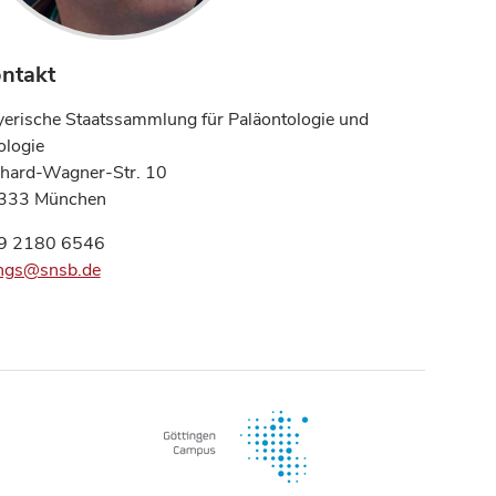
ntakt
erische Staatssammlung für Paläontologie und
ologie
chard-Wagner-Str. 10
333 München
9 2180 6546
ings@snsb.de