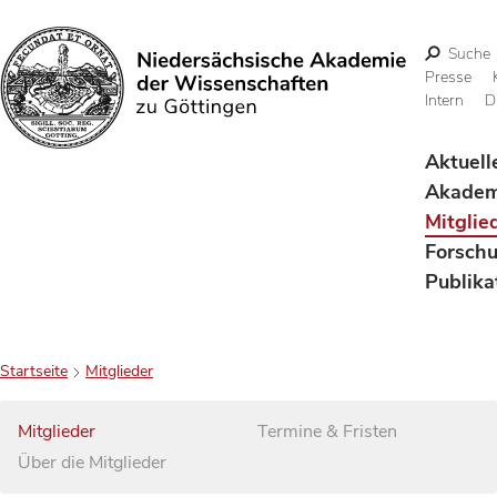
Suche
Presse
Intern
D
Suchen
Aktuell
Akadem
Mitglie
Forsch
Publika
Startseite
Mitglieder
Mitglieder
Termine & Fristen
Über die Mitglieder