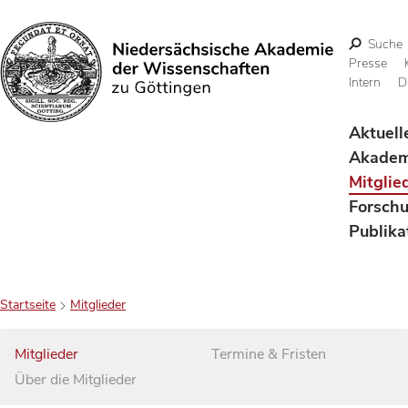
Suche
Presse
Intern
D
Suchen
Aktuell
Akadem
Mitglie
Forsch
Publika
Startseite
Mitglieder
Mitglieder
Termine & Fristen
Über die Mitglieder