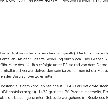
ck. Noch 1277 urkundete dort Bf. Ulrich von Blücher. 1377 ver
unter Nutzung des älteren slaw. Burgwalls). Die Burg (Gelände
eil abfallen. An der Südseite Sicherung durch Wall und Graben;
ähr Mitte des 14. Jh.s erfolgte unter Bf. Volrad von dem Dorne
r Domhalbinsel verwendetworden sein (anzunehmen ist der Aus
ren der Burg schwer zu ermitteln.
., bestand aus dem »großen Steinhaus« (1438 als
dat grote stee
r »Bischofsherberge«). 1438 grenzten Bf. Pardam einerseits, Pro
i die beiden genannten Gebäude weitgehend im Besitz des Bf.s