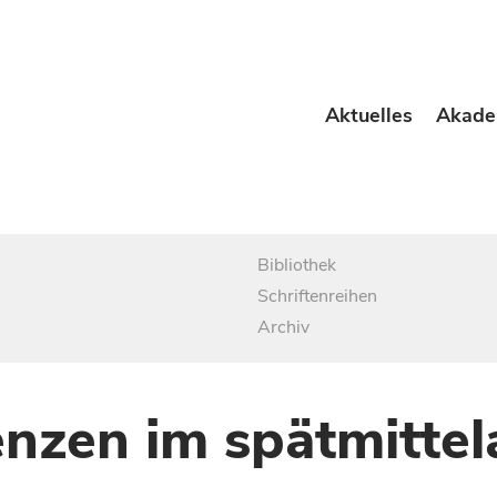
Aktuelles
Akade
Bibliothek
Schriftenreihen
Archiv
nzen im spätmittela