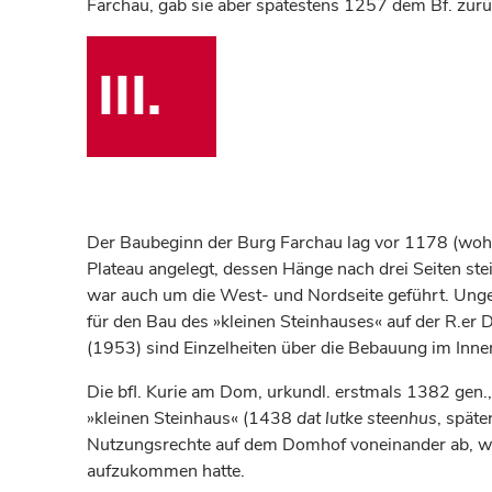
Farchau, gab sie aber spätestens 1257 dem Bf. zurü
III.
Der Baubeginn der Burg Farchau lag vor 1178 (wohl 
Plateau angelegt, dessen Hänge nach drei Seiten st
war auch um die West- und Nordseite geführt. Ungef
für den Bau des »kleinen Steinhauses« auf der R.e
(1953) sind Einzelheiten über die Bebauung im Inne
Die bfl. Kurie am Dom, urkundl. erstmals 1382 gen
»kleinen Steinhaus« (1438
dat lutke steenhus
, späte
Nutzungsrechte auf dem Domhof voneinander ab, wobe
aufzukommen hatte.