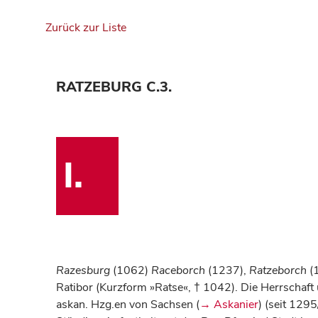
Zurück zur Liste
RATZEBURG C.3.
I.
Razesburg
(1062)
Raceborch
(1237),
Ratzeborch
(1
Ratibor (Kurzform »Ratse«, † 1042). Die Herrschaft
askan. Hzg.en von Sachsen (
→ Askanier
) (seit 129