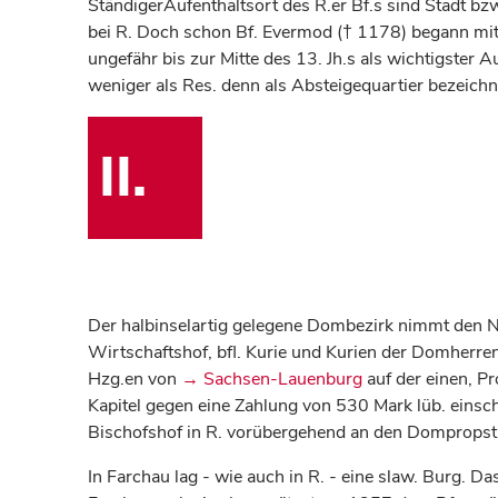
StändigerAufenthaltsort des R.er Bf.s sind Stadt 
bei R. Doch schon Bf. Evermod († 1178) begann mit
ungefähr bis zur Mitte des 13. Jh.s als wichtigster A
weniger als Res. denn als Absteigequartier bezeich
II.
Der halbinselartig gelegene Dombezirk nimmt den N 
Wirtschaftshof, bfl. Kurie und Kurien der Domherr
Hzg.en von
→ Sachsen-Lauenburg
auf der einen, P
Kapitel gegen eine Zahlung von 530 Mark lüb. einsc
Bischofshof in R. vorübergehend an den Dompropst 
In Farchau lag - wie auch in R. - eine slaw. Burg. 