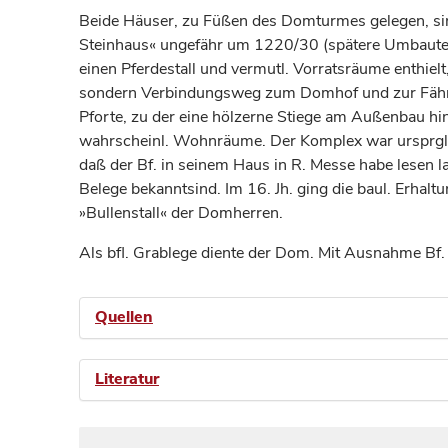
Beide Häuser, zu Füßen des Domturmes gelegen, sind
Steinhaus« ungefähr um 1220/30 (spätere Umbauten
einen Pferdestall und vermutl. Vorratsräume enthie
sondern Verbindungsweg zum Domhof und zur Fähre).
Pforte, zu der eine hölzerne Stiege am Außenbau hi
wahrscheinl. Wohnräume. Der Komplex war ursprgl.
daß der Bf. in seinem Haus in R. Messe habe lesen l
Belege bekanntsind. Im 16. Jh. ging die baul. Erhalt
»Bullenstall« der Domherren.
Als bfl. Grablege diente der Dom. Mit Ausnahme Bf. 
Quellen
Literatur