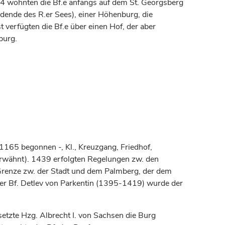
4 wohnten die Bf.e anfangs auf dem St. Georgsberg
ende des R.er Sees), einer Höhenburg, die
t verfügten die Bf.e über einen Hof, der aber
burg.
1165 begonnen -, Kl., Kreuzgang, Friedhof,
rwähnt). 1439 erfolgten Regelungen zw. den
r Grenze zw. der Stadt und dem Palmberg, der dem
ter Bf. Detlev von Parkentin (1395-1419) wurde der
setzte Hzg. Albrecht I. von Sachsen die Burg