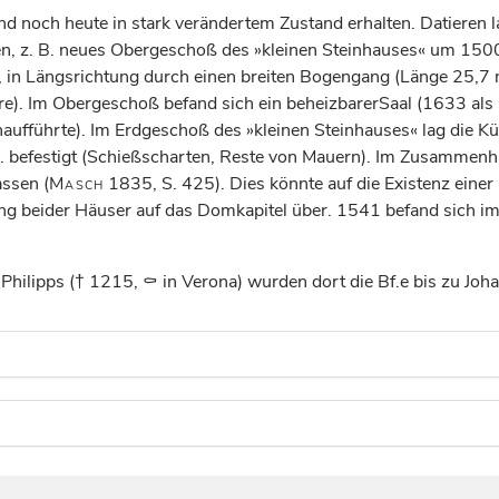
 noch heute in stark verändertem Zustand erhalten. Datieren l
, z. B. neues Obergeschoß des »kleinen Steinhauses« um 1500)
lt, in Längsrichtung durch einen breiten Bogengang (Länge 25,7
 Im Obergeschoß befand sich ein beheizbarerSaal (1633 als »
naufführte). Im Erdgeschoß des »kleinen Steinhauses« lag die 
 befestigt (Schießscharten, Reste von Mauern). Im Zusammenha
assen (
Masch
1835, S. 425). Dies könnte auf die Existenz einer 
ung beider Häuser auf das Domkapitel über. 1541 befand sich im 
Philipps († 1215, ⚰ in Verona) wurden dort die Bf.e bis zu Joh