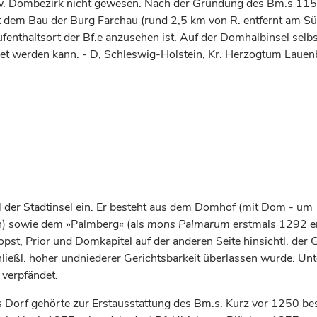
bzw. Dombezirk nicht gewesen. Nach der Gründung des Bm.s 115
 dem Bau der Burg Farchau (rund 2,5 km von R. entfernt am Süd
ufenthaltsort der Bf.e anzusehen ist. Auf der Domhalbinsel selbs
net werden kann. - D, Schleswig-Holstein, Kr. Herzogtum Lauen
der Stadtinsel ein. Er besteht aus dem Domhof (mit Dom - um 
en) sowie dem »Palmberg« (als
mons Palmarum
erstmals 1292 e
ropst, Prior und Domkapitel auf der anderen Seite hinsichtl. de
hließl. hoher undniederer Gerichtsbarkeit überlassen wurde. Un
verpfändet.
Das Dorf gehörte zur Erstausstattung des Bm.s. Kurz vor 1250 be