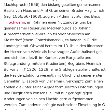
Machtspruch (1556) den bislang geteilten gemeinsamen
Besitz von Haus und Amt G. an seinen Bruder Hzg. Ulrich
(reg. 1555/56-1603), zugleich Administrator des Bm.s
→ Schwerin
, im Rahmen einer Nutzungsteilung bei
gemeinsamer Regierung Mecklenburgs ab. Johann
Albrecht erhielt Nießbrauch zu Wohnzwecken am
Klosterhof (ehem. Franziskanerkl.), es fanden in G. die
Landtage statt. Obwohl bereits im 13. Jh. in den Itineraren
der Herren von Werle als bevorzugter Aufenthaltsort gen.
und sich dort, letztl. im Kontext von Burgstelle und
Stiftsgründung, mitdem (tradiertem) Begräbnis Heinrich
Borwins I. († 1226; 1228) eine Grablege etabliert hatte, ist
die Residenzbildung wesentl. mit Ulrich und seiner ersten
Gemahlin, Elisabeth von Dänemark, verknüpft: Zum einen
sollten die unter seiner Ägide formulierten Hofordnungen
und Burgfrieden konsensuell mit nur geringfügigen
Änderungen von seinen Nachfolgern aufgenommen
werden. Zum anderen erfolgte nach seiner Einsetzung in G.