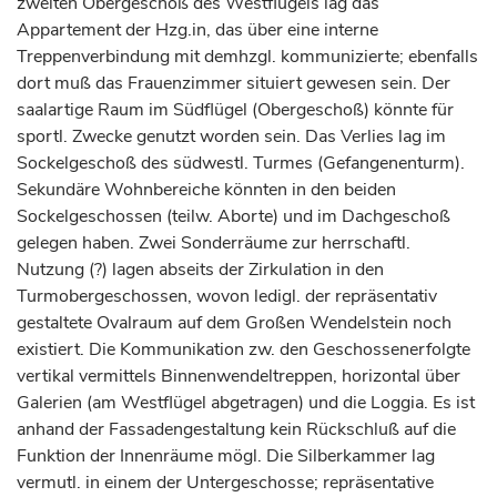
zweiten Obergeschoß des Westflügels lag das
Appartement der Hzg.in, das über eine interne
Treppenverbindung mit demhzgl. kommunizierte; ebenfalls
dort muß das Frauenzimmer situiert gewesen sein. Der
saalartige Raum im Südflügel (Obergeschoß) könnte für
sportl. Zwecke genutzt worden sein. Das Verlies lag im
Sockelgeschoß des südwestl. Turmes (Gefangenenturm).
Sekundäre Wohnbereiche könnten in den beiden
Sockelgeschossen (teilw. Aborte) und im Dachgeschoß
gelegen haben. Zwei Sonderräume zur herrschaftl.
Nutzung (?) lagen abseits der Zirkulation in den
Turmobergeschossen, wovon ledigl. der repräsentativ
gestaltete Ovalraum auf dem Großen Wendelstein noch
existiert. Die Kommunikation zw. den Geschossenerfolgte
vertikal vermittels Binnenwendeltreppen, horizontal über
Galerien (am Westflügel abgetragen) und die Loggia. Es ist
anhand der Fassadengestaltung kein Rückschluß auf die
Funktion der Innenräume mögl. Die Silberkammer lag
vermutl. in einem der Untergeschosse; repräsentative