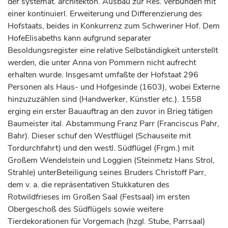
der systemat. architekton. Ausbau zur Res. verbunden mit
einer kontinuierl. Erweiterung und Differenzierung des
Hofstaats, beides in Konkurrenz zum Schweriner Hof. Dem
HofeElisabeths kann aufgrund separater
Besoldungsregister eine relative Selbständigkeit unterstellt
werden, die unter Anna von Pommern nicht aufrecht
erhalten wurde. Insgesamt umfaßte der Hofstaat 296
Personen als Haus- und Hofgesinde (1603), wobei Externe
hinzuzuzählen sind (Handwerker, Künstler etc.). 1558
erging ein erster Bauauftrag an den zuvor in Brieg tätigen
Baumeister ital. Abstammung Franz Parr (Franciscus Pahr,
Bahr). Dieser schuf den Westflügel (Schauseite mit
Tordurchfahrt) und den westl. Südflügel (Frgm.) mit
Großem Wendelstein und Loggien (Steinmetz Hans Strol,
Strahle) unterBeteiligung seines Bruders Christoff Parr,
dem v. a. die repräsentativen Stukkaturen des
Rotwildfrieses im Großen Saal (Festsaal) im ersten
Obergeschoß des Südflügels sowie weitere
Tierdekorationen für Vorgemach (hzgl. Stube, Parrsaal)