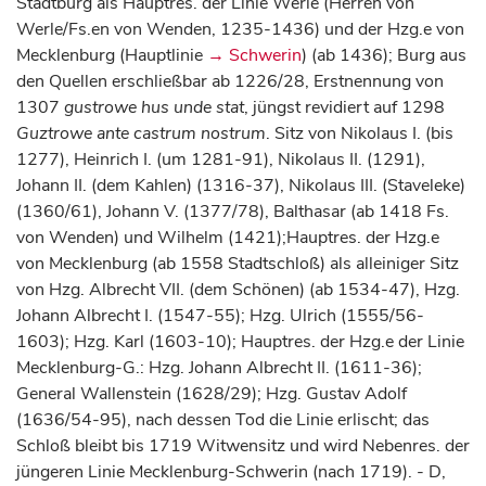
Stadtburg als Hauptres. der Linie Werle (Herren von
Werle/Fs.en von Wenden, 1235-1436) und der Hzg.e von
Mecklenburg (Hauptlinie
→ Schwerin
) (ab 1436); Burg aus
den Quellen erschließbar ab 1226/28, Erstnennung von
1307
gustrowe hus unde stat
, jüngst revidiert auf 1298
Guztrowe ante castrum nostrum
. Sitz von Nikolaus I. (bis
1277), Heinrich I. (um 1281-91), Nikolaus II. (1291),
Johann II. (dem Kahlen) (1316-37), Nikolaus III. (Staveleke)
(1360/61), Johann V. (1377/78), Balthasar (ab 1418 Fs.
von Wenden) und Wilhelm (1421);Hauptres. der Hzg.e
von Mecklenburg (ab 1558 Stadtschloß) als alleiniger Sitz
von Hzg. Albrecht VII. (dem Schönen) (ab 1534-47), Hzg.
Johann Albrecht I. (1547-55); Hzg. Ulrich (1555/56-
1603); Hzg. Karl (1603-10); Hauptres. der Hzg.e der Linie
Mecklenburg-G.: Hzg. Johann Albrecht II. (1611-36);
General Wallenstein (1628/29); Hzg. Gustav Adolf
(1636/54-95), nach dessen Tod die Linie erlischt; das
Schloß bleibt bis 1719 Witwensitz und wird Nebenres. der
jüngeren Linie Mecklenburg-Schwerin (nach 1719). - D,