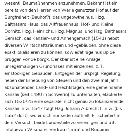
wesentl. Baumaßnahmen anzunehmen. Bekannt ist ein
bereits von den Herren von Werle genutzter Hof auf der
Burgfreiheit (Bauhof?), das
ungebwthe
hus
, Hzg.
Balthasars Haus, das Altfrauenhaus, Hof- und Kleine
Dornitz, Hzg. Heinrichs, Hzg. Magnus' und Hzg. Balthasars
Gemach, das Kanzler- und Annengemach (1541) nebst
diversen Wirtschaftsräumen und -gebäuden, ohne diese
exakt lokalisieren zu können, sowie
dat nige hus up de
bruggen vor de borgk
. Denkbar ist eine Anlage
unregelmäßigen Grundrisses mit einzelnen, z. T.
einstöckigen Gebäuden. Entgegen der ursprgl. Regelung,
neben der Erhebung von Steuern und den zweimal jährl.
abzuhaltenden Land- und Rechtstagen, eine gemeinsame
Kanzlei (seit 1490 in Schwerin) zu unterhalten, etablierte
sich 1520/25 eine separate, nicht genau zu lokalisierende
Kanzlei in G. 1547 folgt Hzg. Johann Albrecht I. in G. (bis
1552 dort), wo er sich nur selten aufhielt. Er scheitert in
dem Versuch, beide Landesteile zu vereinigen und tritt
infolgevon Wismarer Vertrag (1555) und Ruppiner