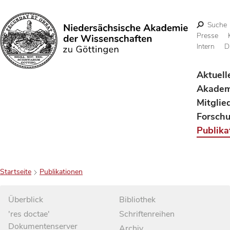
Suche
Presse
Intern
D
Suchen
Aktuell
Akadem
Mitglie
Forsch
Publika
Startseite
Publikationen
Überblick
Bibliothek
'res doctae'
Schriftenreihen
Dokumentenserver
Archiv