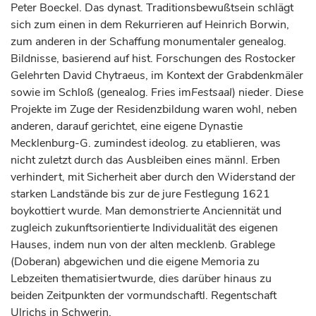
Peter Boeckel. Das dynast. Traditionsbewußtsein schlägt
sich zum einen in dem Rekurrieren auf Heinrich Borwin,
zum anderen in der Schaffung monumentaler genealog.
Bildnisse, basierend auf hist. Forschungen des Rostocker
Gelehrten David Chytraeus, im Kontext der Grabdenkmäler
sowie im Schloß (genealog. Fries im
Festsaal
) nieder. Diese
Projekte im Zuge der Residenzbildung waren wohl, neben
anderen, darauf gerichtet, eine eigene Dynastie
Mecklenburg-G. zumindest ideolog. zu etablieren, was
nicht zuletzt durch das Ausbleiben eines männl. Erben
verhindert, mit Sicherheit aber durch den Widerstand der
starken Landstände bis zur de jure Festlegung 1621
boykottiert wurde. Man demonstrierte Anciennität und
zugleich zukunftsorientierte Individualität des eigenen
Hauses, indem nun von der alten mecklenb. Grablege
(Doberan) abgewichen und die eigene Memoria zu
Lebzeiten thematisiertwurde, dies darüber hinaus zu
beiden Zeitpunkten der vormundschaftl. Regentschaft
Ulrichs in Schwerin.