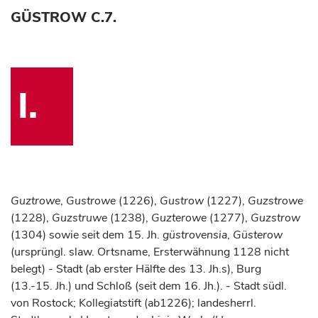
GÜSTROW C.7.
I.
Guztrowe
,
Gustrowe
(1226),
Gustrow
(1227),
Guzstrowe
(1228),
Guzstruwe
(1238),
Guzterowe
(1277),
Guzstrow
(1304) sowie seit dem 15. Jh.
güstrovensia
,
Güsterow
(ursprüngl. slaw. Ortsname, Ersterwähnung 1128 nicht
belegt) - Stadt (ab erster Hälfte des 13. Jh.s), Burg
(13.-15. Jh.) und Schloß (seit dem 16. Jh.). - Stadt südl.
von Rostock; Kollegiatstift (ab1226); landesherrl.