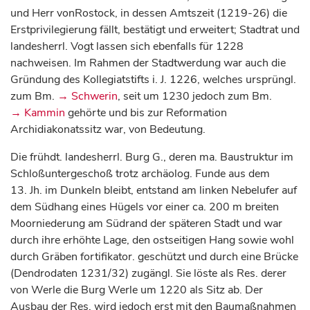
und Herr vonRostock, in dessen Amtszeit (1219-26) die
Erstprivilegierung fällt, bestätigt und erweitert; Stadtrat und
landesherrl. Vogt lassen sich ebenfalls für 1228
nachweisen. Im Rahmen der Stadtwerdung war auch die
Gründung des Kollegiatstifts i. J. 1226, welches ursprüngl.
zum Bm.
→ Schwerin
, seit um 1230 jedoch zum Bm.
→ Kammin
gehörte und bis zur Reformation
Archidiakonatssitz war, von Bedeutung.
Die frühdt. landesherrl. Burg G., deren ma. Baustruktur im
Schloßuntergeschoß trotz archäolog. Funde aus dem
13. Jh. im Dunkeln bleibt, entstand am linken Nebelufer auf
dem Südhang eines Hügels vor einer ca. 200 m breiten
Moorniederung am Südrand der späteren Stadt und war
durch ihre erhöhte Lage, den ostseitigen Hang sowie wohl
durch Gräben fortifikator. geschützt und durch eine Brücke
(Dendrodaten 1231/32) zugängl. Sie löste als Res. derer
von Werle die Burg Werle um 1220 als Sitz ab. Der
Ausbau der Res. wird jedoch erst mit den Baumaßnahmen