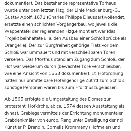
dokumentiert. Das bestehende repräsentative Torhaus
wurde unter dem letzten Hzg. der Linie Mecklenburg-G.,
Gustav Adolf, 1671 (Charles Philippe Dieussart)vollendet,
ersetzte einen schlichten Vorgängerbau, wo jeweils die
Wappentafel der regierenden Hzg.e montiert war (das
Projekt beinhaltete u. a. den Ausbau einer Schloßbrücke als
Orangerie). Der zur Burgfreiheit gehörige Platz vor dem
Schloß war ummauert und mit verschließbaren Toren
versehen. Das
Pforthus
stand am Zugang zum Schloß, der
Hof war wiederum durch (bewachte) Tore verschließbar,
wie eine Ansicht von 1653 dokumentiert. Lt. Hofordnung
hatten nur unmittelbare Hofangehörige Zutritt zum Schloß,
sonstige Personen waren bis zum
Pforthus
zugelassen.
Ab 1565 erfolgte die Umgestaltung des Domes zur
protestant. Hofkirche, ab ca. 1574 dessen Ausstattung als
dynast. Grablege vermittels der Errichtung monumentaler
Grabdenkmäler von europ. Rang unter Beteiligung der ndl.
Künstler P. Brandin, Cornelis Krommeny (Hofmaler) und