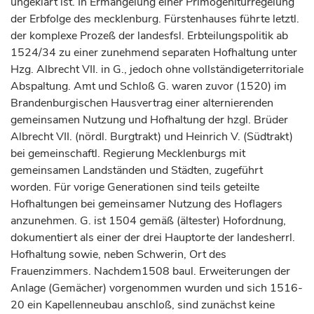
ungeklärt ist. In Ermangelung einer Primogeniturregelung
der Erbfolge des mecklenburg. Fürstenhauses führte letztl.
der komplexe Prozeß der landesfsl. Erbteilungspolitik ab
1524/34 zu einer zunehmend separaten Hofhaltung unter
Hzg. Albrecht VII. in G., jedoch ohne vollständigeterritoriale
Abspaltung. Amt und Schloß G. waren zuvor (1520) im
Brandenburgischen Hausvertrag einer alternierenden
gemeinsamen Nutzung und Hofhaltung der hzgl. Brüder
Albrecht VII. (nördl. Burgtrakt) und Heinrich V. (Südtrakt)
bei gemeinschaftl. Regierung Mecklenburgs mit
gemeinsamen Landständen und Städten, zugeführt
worden. Für vorige Generationen sind teils geteilte
Hofhaltungen bei gemeinsamer Nutzung des Hoflagers
anzunehmen. G. ist 1504 gemäß (ältester) Hofordnung,
dokumentiert als einer der drei Hauptorte der landesherrl.
Hofhaltung sowie, neben Schwerin, Ort des
Frauenzimmers. Nachdem1508 baul. Erweiterungen der
Anlage (Gemächer) vorgenommen wurden und sich 1516-
20 ein Kapellenneubau anschloß, sind zunächst keine