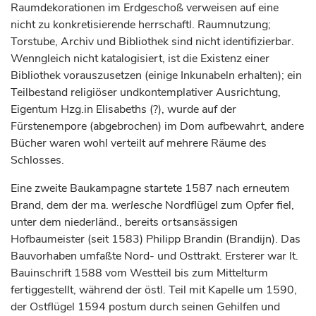
Raumdekorationen im Erdgeschoß verweisen auf eine
nicht zu konkretisierende herrschaftl. Raumnutzung;
Torstube, Archiv und Bibliothek sind nicht identifizierbar.
Wenngleich nicht katalogisiert, ist die Existenz einer
Bibliothek vorauszusetzen (einige Inkunabeln erhalten); ein
Teilbestand religiöser undkontemplativer Ausrichtung,
Eigentum Hzg.in Elisabeths (?), wurde auf der
Fürstenempore (abgebrochen) im Dom aufbewahrt, andere
Bücher waren wohl verteilt auf mehrere Räume des
Schlosses.
Eine zweite Baukampagne startete 1587 nach erneutem
Brand, dem der ma.
werlesche
Nordflügel zum Opfer fiel,
unter dem niederländ., bereits ortsansässigen
Hofbaumeister (seit 1583) Philipp Brandin (Brandijn). Das
Bauvorhaben umfaßte Nord- und Osttrakt. Ersterer war lt.
Bauinschrift 1588 vom Westteil bis zum Mittelturm
fertiggestellt, während der östl. Teil mit Kapelle um 1590,
der Ostflügel 1594 postum durch seinen Gehilfen und