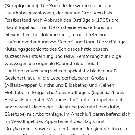
(Sumpfgelände). Die Südostecke wurde nie bis auf
Traufhöhe geschlossen, der heutige Grdr. weist als
Restbestand nach Abbruch des Ostflügels (1795) drei
Hauptflügel auf. Für 1562 ist eine Wasserkunst am
Glevinschen Tor dokumentiert, ferner 1585 eine
Laufgangverbindung zw. Schloß und Dom. Die vielfältige
Nutzungsgeschichte des Schlosses hatte dessen
sukzessive Entkernung und teilw. Zerstörung zur Folge,
weswegen die originale Raumstruktur nebst
Funktionszuweisung vielfach spekulativ bleiben muß.
Gesichert ist u. a. die Lage derheizbaren Großen
(Allianzwappen Ulrichs und Elisabeths) und Kleinen
Hofstube im Erdgeschoß des Südflügels (Jagdsaal?), des
Festsaals im ersten Wohngeschoß mit »Trompeterstuhl«,
sowie westl. davon der Tafelstube (overste Hovestube,
Eßestube) mit Abortanlage. Im Anschluß daran befand sich
im Westflügel das Appartement des Hzg.s (mit
Dreykammer
) sowie u. a. der
Cammer
Jungker
stueben
. Im