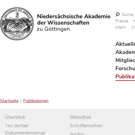
Suche
Presse
Intern
D
Suchen
Aktuell
Akadem
Mitglie
Forsch
Publika
Startseite
Publikationen
Überblick
Bibliothek
'res doctae'
Schriftenreihen
Dokumentenserver
Archiv