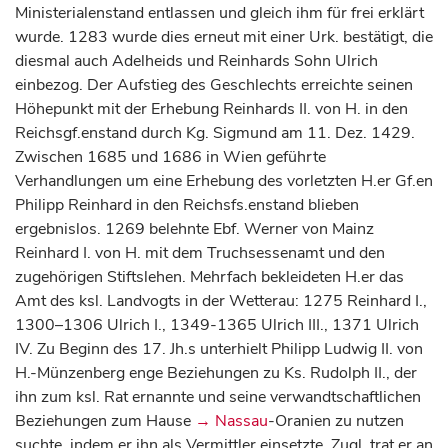
Ministerialenstand entlassen und gleich ihm für frei erklärt
wurde. 1283 wurde dies erneut mit einer Urk. bestätigt, die
diesmal auch Adelheids und Reinhards Sohn Ulrich
einbezog. Der Aufstieg des Geschlechts erreichte seinen
Höhepunkt mit der Erhebung Reinhards II. von H. in den
Reichsgf.enstand durch Kg. Sigmund am 11. Dez. 1429.
Zwischen 1685 und 1686 in Wien geführte
Verhandlungen um eine Erhebung des vorletzten H.er Gf.en
Philipp Reinhard in den Reichsfs.enstand blieben
ergebnislos. 1269 belehnte Ebf. Werner von Mainz
Reinhard I. von H. mit dem Truchsessenamt und den
zugehörigen Stiftslehen. Mehrfach bekleideten H.er das
Amt des ksl. Landvogts in der Wetterau: 1275 Reinhard I.,
1300–1306 Ulrich I., 1349-1365 Ulrich III., 1371 Ulrich
IV. Zu Beginn des 17. Jh.s unterhielt Philipp Ludwig II. von
H.-Münzenberg enge Beziehungen zu Ks. Rudolph II., der
ihn zum ksl. Rat ernannte und seine verwandtschaftlichen
Beziehungen zum Hause
→ Nassau
-Oranien zu nutzen
suchte, indem er ihn als Vermittler einsetzte. Zugl. trat er an