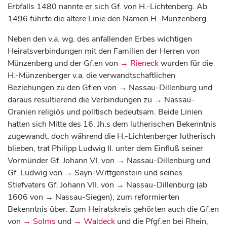
Erbfalls 1480 nannte er sich Gf. von H.-Lichtenberg. Ab
1496 führte die ältere Linie den Namen H.-Münzenberg.
Neben den v.a. wg. des anfallenden Erbes wichtigen
Heiratsverbindungen mit den Familien der Herren von
Münzenberg und der Gf.en von
→ Rieneck
wurden für die
H.-Münzenberger v.a. die verwandtschaftlichen
Beziehungen zu den Gf.en von → Nassau-Dillenburg und
daraus resultierend die Verbindungen zu → Nassau-
Oranien religiös und politisch bedeutsam. Beide Linien
hatten sich Mitte des 16. Jh.s dem lutherischen Bekenntnis
zugewandt, doch während die H.-Lichtenberger lutherisch
blieben, trat Philipp Ludwig II. unter dem Einfluß seiner
Vormünder Gf. Johann VI. von → Nassau-Dillenburg und
Gf. Ludwig von → Sayn-Wittgenstein und seines
Stiefvaters Gf. Johann VII. von → Nassau-Dillenburg (ab
1606 von → Nassau-Siegen), zum reformierten
Bekenntnis über. Zum Heiratskreis gehörten auch die Gf.en
von
→ Solms
und
→ Waldeck
und die Pfgf.en bei Rhein,