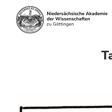
Search
T