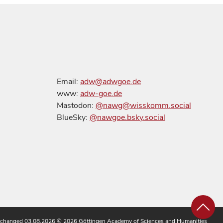
Email:
adw@adwgoe.de
www:
adw-goe.de
Mastodon:
@nawg@wisskomm.social
BlueSky:
@nawgoe.bsky.social
 changed 03.08.2026
© 2026 Göttingen Academy of Sciences and Humanities