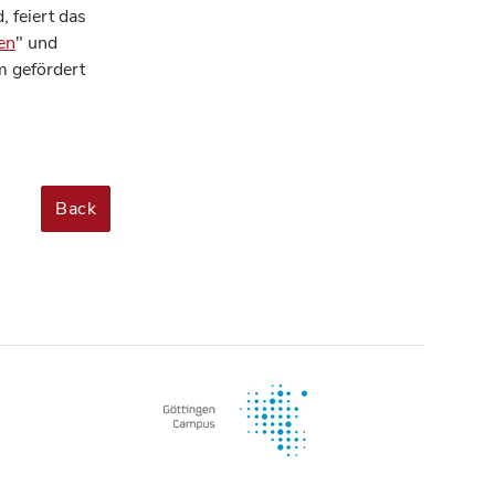
, feiert das
en
" und
 gefördert
Back