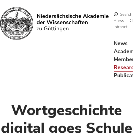
Search
Press
C
Intranet
Search
News
Acade
Membe
Resear
Publica
Wortgeschichte
digital goes Schule