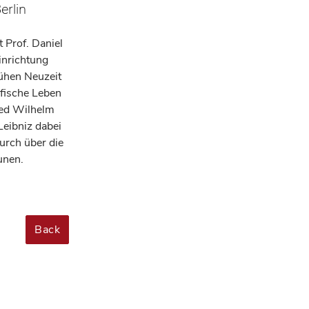
erlin
 Prof. Daniel
inrichtung
ühen Neuzeit
öfische Leben
ied Wilhelm
Leibniz dabei
rch über die
unen.
Back