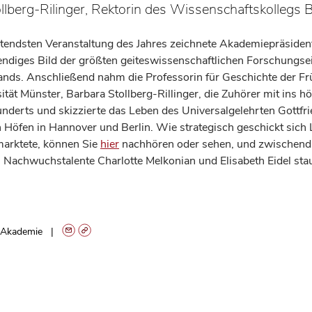
llberg-Rilinger, Rektorin des Wissenschaftskollegs B
tendsten Veranstaltung des Jahres zeichnete Akademiepräsident
endiges Bild der größten geiteswissenschaftlichen Forschungse
nds. Anschließend nahm die Professorin für Geschichte der Fr
ität Münster, Barbara Stollberg-Rillinger, die Zuhörer mit ins h
underts und skizzierte das Leben des Universalgelehrten Gottfr
n Höfen in Hannover und Berlin. Wie strategisch geschickt sich 
rmarktete, können Sie
hier
nachhören oder sehen, und zwischendu
 Nachwuchstalente Charlotte Melkonian und Elisabeth Eidel sta
Akademie