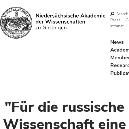
Search
Press
C
Intranet
Search
News
Acade
Membe
Resear
Publica
"Für die russische
Wissenschaft eine