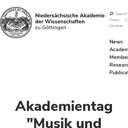
Search
Press
C
Intranet
Search
News
Acade
Membe
Resear
Publica
Akademientag
"Musik und