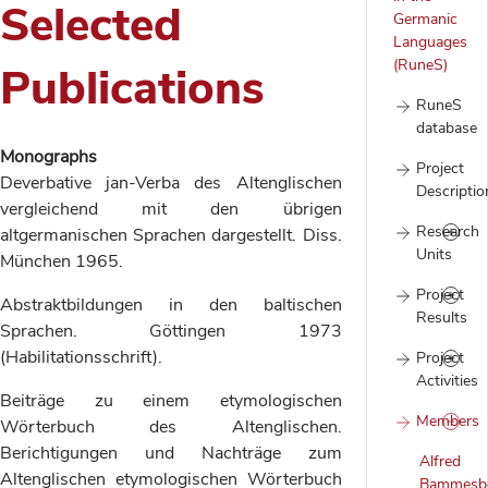
Selected
Germanic
Languages
(RuneS)
Publications
RuneS
database
Monographs
Project
Deverbative jan-Verba des Altenglischen
Descriptio
vergleichend mit den übrigen
Research
altgermanischen Sprachen dargestellt. Diss.
Units
München 1965.
Project
Abstraktbildungen in den baltischen
Results
Sprachen. Göttingen 1973
(Habilitationsschrift).
Project
Activities
Beiträge zu einem etymologischen
Members
Wörterbuch des Altenglischen.
Berichtigungen und Nachträge zum
Alfred
Altenglischen etymologischen Wörterbuch
Bammesbe