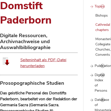
Domstift
Topics
Bishops
Paderborn
Cathredal
chapters
Digitale Ressourcen,
Monasteri
Archivnachweise und
Collegiate
Auswahlbibliographie
Churches,
Convents
Seiteninhalt als PDF-Datei
herunterladen
Publicatio
Digital
Index
Prosopographische Studien
of
Persons
Das geistliche Personal des Domstifts
Paderborn, bearbeitet von der Redaktion der
Database
Germania Sacra (Germania Sacra.
of
Monasteri