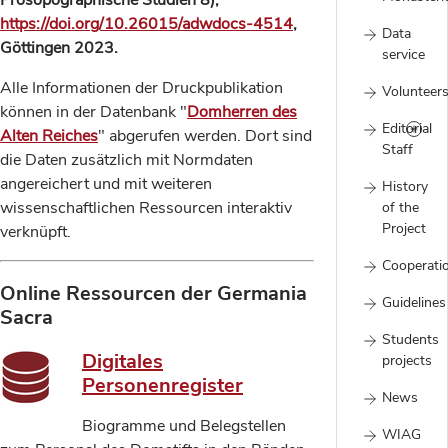
Prosopographische Studien 8),
https://doi.org/10.26015/adwdocs-4514
,
Data
Göttingen 2023.
service
Alle Informationen der Druckpublikation
Volunteer
können in der Datenbank "
Domherren des
Editorial
Alten Reiches
" abgerufen werden. Dort sind
Staff
die Daten zusätzlich mit Normdaten
angereichert und mit weiteren
History
wissenschaftlichen Ressourcen interaktiv
of the
Project
verknüpft.
Cooperati
Online Ressourcen der Germania
Guidelines
Sacra
Students
Digitales
projects
Personenregister
News
Biogramme und Belegstellen
WIAG