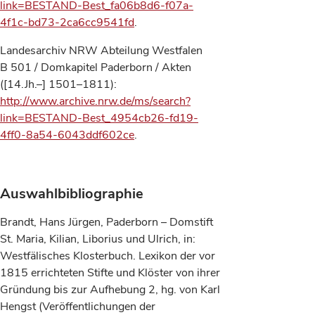
link=BESTAND-Best_fa06b8d6-f07a-
4f1c-bd73-2ca6cc9541fd
.
Landesarchiv NRW Abteilung Westfalen
B 501 / Domkapitel Paderborn / Akten
([14.Jh.–] 1501–1811):
http://www.archive.nrw.de/ms/search?
link=BESTAND-Best_4954cb26-fd19-
4ff0-8a54-6043ddf602ce
.
Auswahlbibliographie
Brandt, Hans Jürgen, Paderborn – Domstift
St. Maria, Kilian, Liborius und Ulrich, in:
Westfälisches Klosterbuch. Lexikon der vor
1815 errichteten Stifte und Klöster von ihrer
Gründung bis zur Aufhebung 2, hg. von Karl
Hengst (Veröffentlichungen der