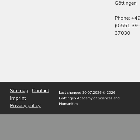
Göttingen
Phone: +4
(0)551 39-
37030
Sitemap
Contact
Last changed 30.07.2026
© 2026
Imprint
Göttingen Academy of Sciences and
Humanities
Privacy policy