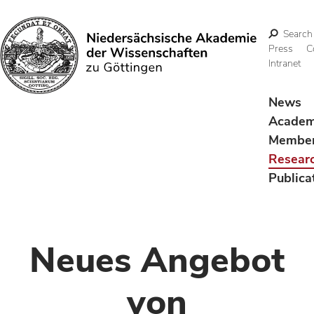
Search
Press
C
Intranet
Search
News
Acade
Membe
Resear
Publica
Neues Angebot
von