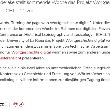
ederake stellt kommende Woche das Projekt Wortge
der ICHLL 11 vor.
words. Turning the page with Wortgeschichte digital”: Unter die
rake in der kommenden Woche im Rahmen der digitalen Eleven
 Conference on Historical Lexicography and Lexicology - ICHLL 
der University of La Rioja das Projekt
Wortgeschichte digital
vor
 sich zum einen dem Zusammenspiel von technischer Arbeitsu
ung für
Wortgeschichte digital
widmen sowie zum anderen unse
usteransicht
präsentieren.
eine alle ein bis zwei Jahre an unterschiedlichen Orten ausgeric
e Konferenz zu Geschichte und Erstellung von Wörterbüchern so
Lexikologie. Nähere Informationen zur diesjährigen Tagung find
ZDL