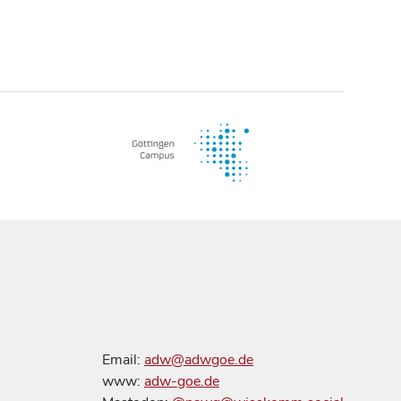
Email:
adw@adwgoe.de
www:
adw-goe.de