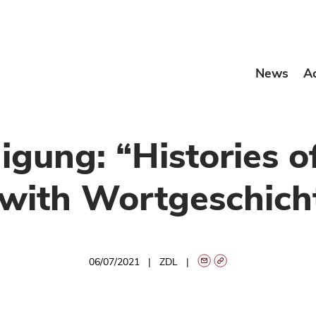
News
A
gung: “Histories o
with Wortgeschicht
06/07/2021
ZDL