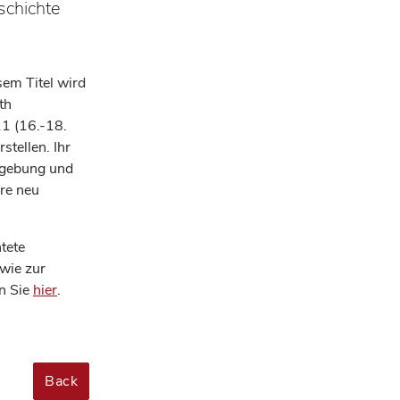
schichte
sem Titel wird
th
11 (16.-18.
stellen. Ihr
mgebung und
re neu
htete
wie zur
en Sie
hier
.
Back