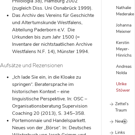
Philologia 38), Hamburg 2002
(zugleich Diss. Uni Osnabrück 1999).
Nathalie
Mederake
Das Archiv des Vereins für Geschichte
und Altertumskunde Westfalens,
Johanna
Abteilung Paderborn e.V. Die
Meixner
Urkunden bis zum Jahr 1500 (=
Kerstin
Inventare der nichtstaatlichen Archive
Meyer-
Westfalens N.F. 14), Münster 1994.
Hinrichs
Aufsätze und Rezensionen
Andreas
Nolda
„Ich lade Sie ein, in die Kloake zu
springen“. Beratersprache im
Ulrike
Stöwer
historischen Kontext – eine
linguistische Perspektive. In: OSC –
Zettel’s
Organisationsberatung Supervision
Traum
Coaching 20 (2013), S. 345–358.
Portemonnaie und Handelsparkett.
News
Neues von der „Börse“. In: Deutsches
Links
Wörterbuch von Jacob Grimm und