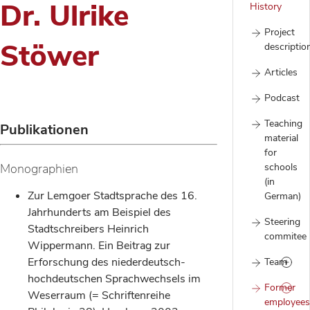
Dr. Ulrike
History
Project
Stöwer
descriptio
Articles
Podcast
Teaching
Publikationen
material
for
Monographien
schools
(in
Zur Lemgoer Stadtsprache des 16.
German)
Jahrhunderts am Beispiel des
Steering
Stadtschreibers Heinrich
commitee
Wippermann. Ein Beitrag zur
Erforschung des niederdeutsch-
Team
hochdeutschen Sprachwechsels im
Former
Weserraum (= Schriftenreihe
employees