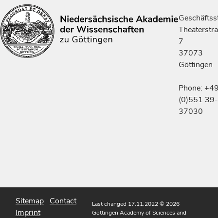
Geschäftsst
Theaterstr
7
37073
Göttingen
Phone: +4
(0)551 39-
37030
Sitemap
Contact
Last changed 17.11.2022
© 2026
Imprint
Göttingen Academy of Sciences and