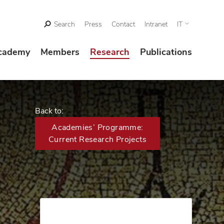
Search
Press
Contact
Intranet
IT
cademy
Members
Research
Publications
Back to:
Academies’ Programme:
Current Research Projects