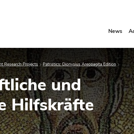
News
A
t Research Projects
Patristics: Dionysius Areopagita Edition
tliche und
 Hilfskräfte