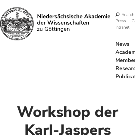
Search
Press
C
Intranet
Search
News
Acade
Membe
Resear
Publica
Workshop der
Karl-Jaspers