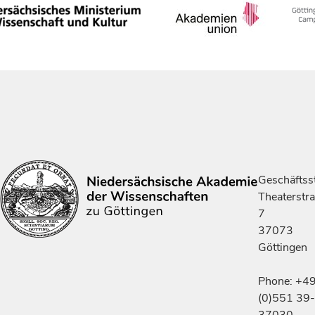
Geschäftsst
Theaterstr
7
37073
Göttingen
Phone: +4
(0)551 39-
37030