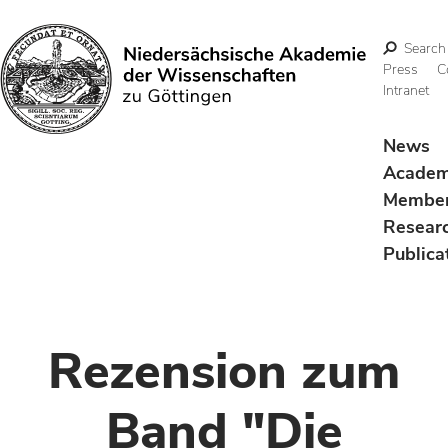
Search
Press
C
Intranet
Search
News
Acade
Membe
Resear
Publica
Rezension zum
Band "Die