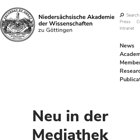
Search
Press
C
Intranet
Search
News
Acade
Membe
Resear
Publica
Neu in der
Mediathek