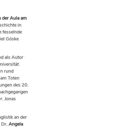
n der Aula am
schichte in
e fesselnde
iel Göske
ed als Autor
niversität
on rund
 am Toten
kungen des 20.
achgegangen
r. Jonas
listik an der
 Dr.
Angela