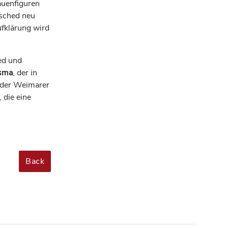
auenfiguren
tsched neu
ufklärung wird
ed und
tsma
, der in
r der Weimarer
 die eine
Back