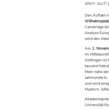
allem auch 
Den Auftakt m
Wilhelmsplat
Cambridge bi
Analyse Europ
wird den Aben
Am
1. Novemb
im Mittelpunk
Göttingen ist
tausend hebrä
Meer nahe der
Jahrhunderts. 
und wird eini
Maatsch, lüfte
Akademiepräsi
Universität K