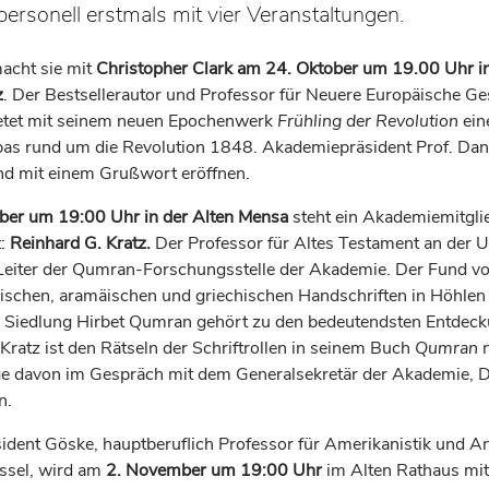
personell erstmals mit vier Veranstaltungen.
acht sie mit
Christopher Clark am 24. Oktober um 19.00 Uhr i
z
. Der Bestsellerautor und Professor für Neuere Europäische Ge
etet mit seinem neuen Epochenwerk
Frühling der Revolution
ein
as rund um die Revolution 1848. Akademiepräsident Prof. Dan
d mit einem Grußwort eröffnen.
er um 19:00 Uhr in der Alten Mensa
steht ein Akademiemitgli
t:
Reinhard G. Kratz.
Der
Professor für Altes Testament an der U
 Leiter der Qumran-Forschungsstelle der Akademie. Der Fund v
ischen, aramäischen und griechischen Handschriften in Höhlen
 Siedlung Hirbet Qumran gehört zu den bedeutendsten Entdec
Kratz ist den Rätseln der Schriftrollen in seinem Buch
Qumran
n
ge davon im Gespräch mit dem Generalsekretär der Akademie, D
n.
dent Göske, hauptberuflich Professor für Amerikanistik und Ang
assel, wird am
2. November um 19:00 Uhr
im Alten Rathaus mit