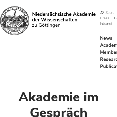
Search
Press
C
Intranet
Search
News
Acade
Membe
Resear
Publica
Akademie im
Gespräch