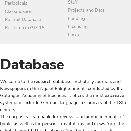
Staff
Periodicals
Projects and Data
Classification
Funding
Portrait Database
Licensing
Research in GJZ 18
Links
Database
Welcome to the research database "Scholarly Journals and
Newspapers in the Age of Enlightenment" conducted by the
Göttingen Academy of Sciences. It offers the most extensive
systematic index to German-language periodicals of the 18th
century.
The corpus is searchable for reviews and announcements of
books as well as for persons, institutions and news from the
scholarly world. The database offers both basic search,