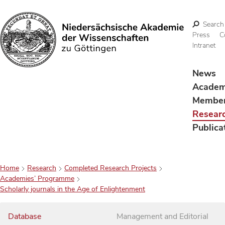
Search
Press
C
Intranet
Search
News
Acade
Membe
Resear
Publica
Home
Research
Completed Research Projects
Academies’ Programme
Scholarly journals in the Age of Enlightenment
Database
Management and Editorial