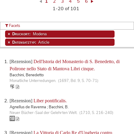
1
2
3
4
5
6
1-20 of 101
Facets
Druckort:
Modena
Datensatztyp:
Article
[Rezension]
Dell'Istoria del Monasterio di S. Benedetto, di
Polirone nello Stato di Mantova Libri cinque.
Bacchini, Benedetto
Monatliche Unterredungen. (1697, Bd. 9, S. 70-71)
[Rezension]
Liber pontificalis.
Agnellus de Ravenna ; Bacchini, B.
Neuer Bücher-Saal der Gelehrten Welt. (1710, S. 216-240)
[Rezension]
La Vittoria di Carlo Re d'Ungheria contro