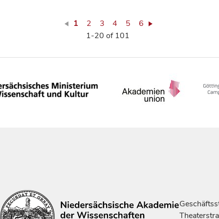
1
2
3
4
5
6
1-20 of 101
Geschäftsst
Theaterstr