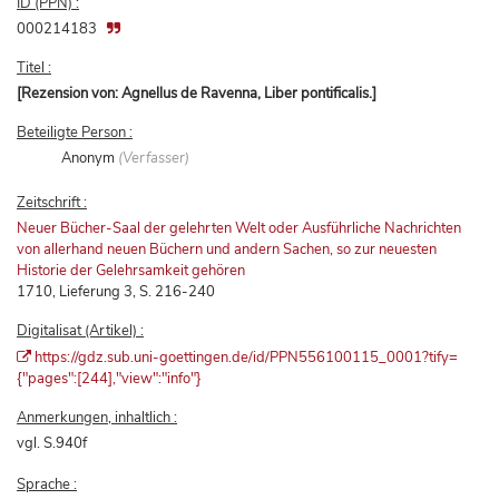
ID (PPN) :
000214183
Titel :
[Rezension von: Agnellus de Ravenna, Liber pontificalis.]
Beteiligte Person :
Anonym
(Verfasser)
Zeitschrift :
Neuer Bücher-Saal der gelehrten Welt oder Ausführliche Nachrichten
von allerhand neuen Büchern und andern Sachen, so zur neuesten
Historie der Gelehrsamkeit gehören
1710, Lieferung 3, S. 216-240
Digitalisat (Artikel) :
https://gdz.sub.uni-goettingen.de/id/PPN556100115_0001?tify=
{"pages":[244],"view":"info"}
Anmerkungen, inhaltlich :
vgl. S.940f
Sprache :