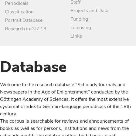
Staff
Periodicals
Projects and Data
Classification
Funding
Portrait Database
Licensing
Research in GJZ 18
Links
Database
Welcome to the research database "Scholarly Journals and
Newspapers in the Age of Enlightenment" conducted by the
Göttingen Academy of Sciences. It offers the most extensive
systematic index to German-language periodicals of the 18th
century.
The corpus is searchable for reviews and announcements of
books as well as for persons, institutions and news from the
scholarly world. The database offers both basic search,