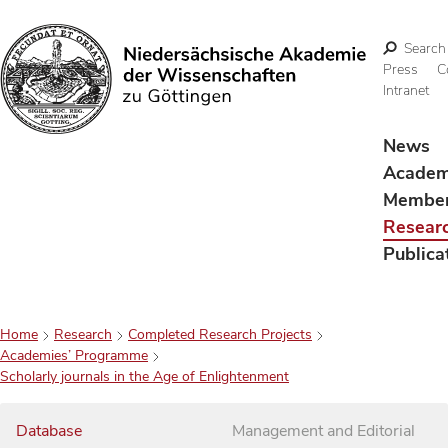
Search
Press
C
Intranet
Search
News
Acade
Membe
Resear
Publica
Home
Research
Completed Research Projects
Academies’ Programme
Scholarly journals in the Age of Enlightenment
Database
Management and Editorial