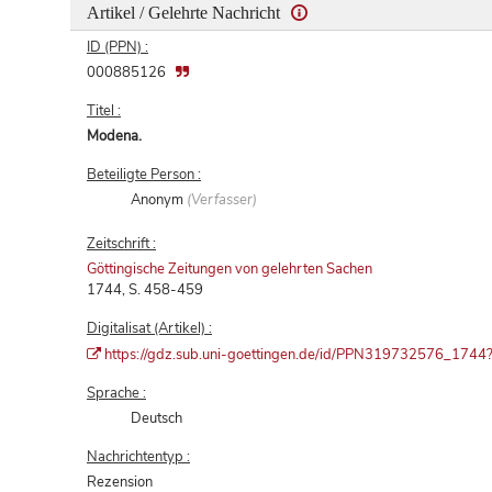
Artikel / Gelehrte Nachricht
ID (PPN) :
000885126
Titel :
Modena.
Beteiligte Person :
Anonym
(Verfasser)
Zeitschrift :
Göttingische Zeitungen von gelehrten Sachen
1744, S. 458-459
Digitalisat (Artikel) :
https://gdz.sub.uni-goettingen.de/id/PPN319732576_1744?ti
Sprache :
Deutsch
Nachrichtentyp :
Rezension