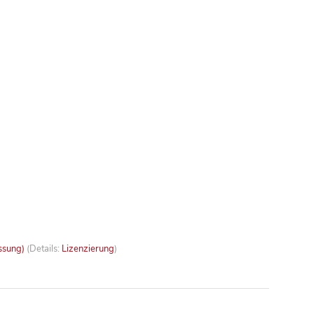
ssung)
(Details:
Lizenzierung
)