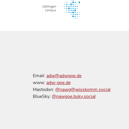
Email:
adw@adwgoe.de
www:
adw-goe.de
Mastodon:
@nawg@wisskomm.social
BlueSky:
@nawgoe.bsky.social