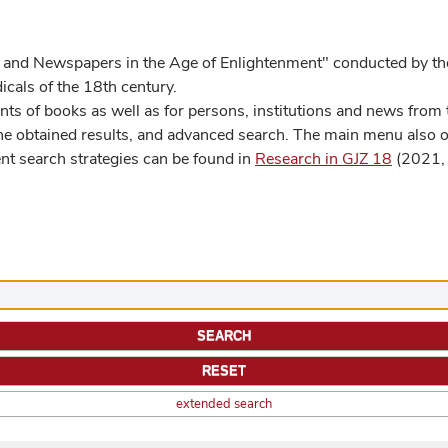
 and Newspapers in the Age of Enlightenment" conducted by the
cals of the 18th century.
s of books as well as for persons, institutions and news from t
he obtained results, and advanced search. The main menu also off
ent search strategies can be found in
Research in GJZ 18
(2021, 
extended search