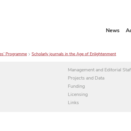
News
A
es’ Programme
Scholarly journals in the Age of Enlightenment
Management and Editorial Staf
Projects and Data
Funding
Licensing
Links