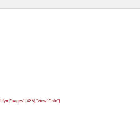
fy={"pages":[485],"view":"info"}