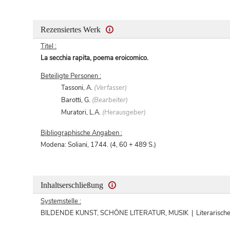
Rezensiertes Werk
Titel :
La secchia rapita, poema eroicomico.
Beteiligte Personen :
Tassoni, A.
(Verfasser)
Barotti, G.
(Bearbeiter)
Muratori, L.A.
(Herausgeber)
Bibliographische Angaben :
Modena: Soliani, 1744. (4, 60 + 489 S.)
Inhaltserschließung
Systemstelle :
BILDENDE KUNST, SCHÖNE LITERATUR, MUSIK | Literarische We