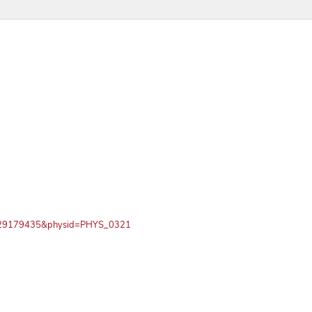
PN729179435&physid=PHYS_0321