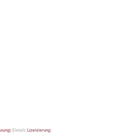
ssung)
(Details:
Lizenzierung
)