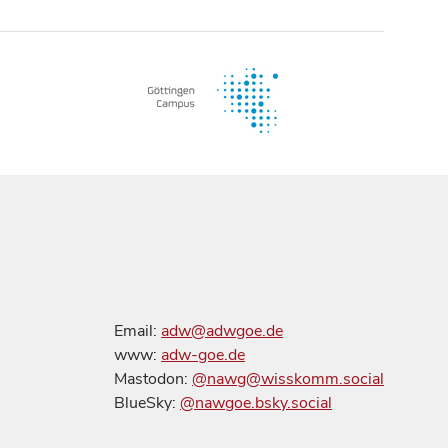
Email:
adw@adwgoe.de
www:
adw-goe.de
Mastodon:
@nawg@wisskomm.social
BlueSky:
@nawgoe.bsky.social