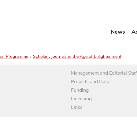
News
A
es’ Programme
Scholarly journals in the Age of Enlightenment
Management and Editorial Staf
Projects and Data
Funding
Licensing
Links