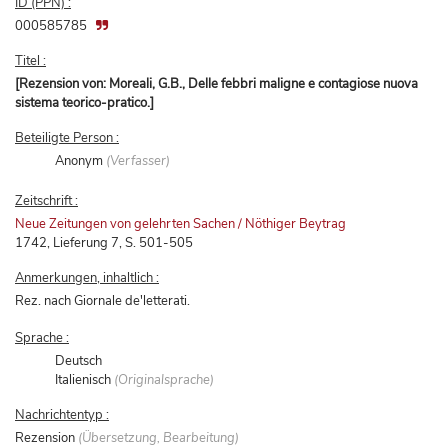
ID (PPN) :
000585785
Titel :
[Rezension von: Moreali, G.B., Delle febbri maligne e contagiose nuova
sistema teorico-pratico.]
Beteiligte Person :
Anonym
(Verfasser)
Zeitschrift :
Neue Zeitungen von gelehrten Sachen / Nöthiger Beytrag
1742, Lieferung 7, S. 501-505
Anmerkungen, inhaltlich :
Rez. nach Giornale de'letterati.
Sprache :
Deutsch
Italienisch
(Originalsprache)
Nachrichtentyp :
Rezension
(Übersetzung, Bearbeitung)