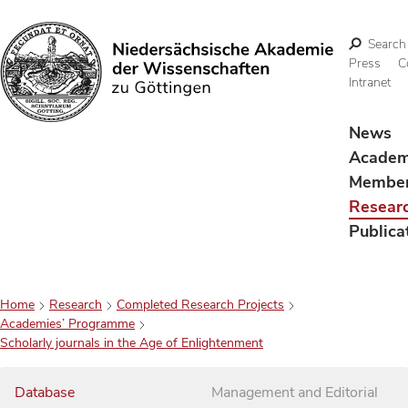
Search
Press
C
Intranet
Search
News
Acade
Membe
Resear
Publica
Home
Research
Completed Research Projects
Academies’ Programme
Scholarly journals in the Age of Enlightenment
Database
Management and Editorial