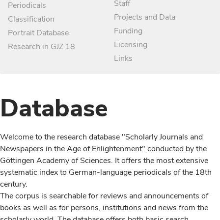
Staff
Periodicals
Projects and Data
Classification
Funding
Portrait Database
Licensing
Research in GJZ 18
Links
Database
Welcome to the research database "Scholarly Journals and
Newspapers in the Age of Enlightenment" conducted by the
Göttingen Academy of Sciences. It offers the most extensive
systematic index to German-language periodicals of the 18th
century.
The corpus is searchable for reviews and announcements of
books as well as for persons, institutions and news from the
scholarly world. The database offers both basic search,