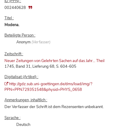
ID (PPN) :
002440628
Titel :
Modena.
Beteiligte Person :
Anonym
(Verfasser)
Zeitschrift :
Neuer Zeitungen von Gelehrten Sachen auf das Jahr... Theil
1745, Band 31, Lieferung 68, S. 604-605
Digitalisat (Artikel) :
http://gdz.sub.uni-goettingen.de/dms/load/img/?
PPN=PPN729351548&physid=PHYS_0658
Anmerkungen, inhaltlich :
Der Verfasser der Schrift ist dem Rezensenten unbekannt.
Sprache :
Deutsch