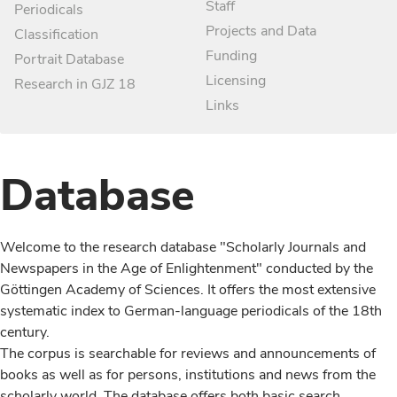
Staff
Periodicals
Projects and Data
Classification
Funding
Portrait Database
Licensing
Research in GJZ 18
Links
Database
Welcome to the research database "Scholarly Journals and
Newspapers in the Age of Enlightenment" conducted by the
Göttingen Academy of Sciences. It offers the most extensive
systematic index to German-language periodicals of the 18th
century.
The corpus is searchable for reviews and announcements of
books as well as for persons, institutions and news from the
scholarly world. The database offers both basic search,