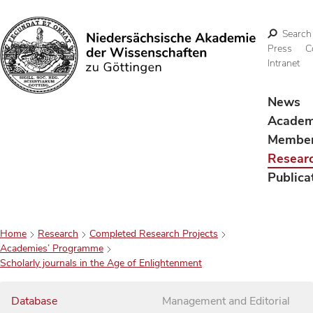
Search
Press
C
Intranet
Search
News
Acade
Membe
Resear
Publica
Home
Research
Completed Research Projects
Academies’ Programme
Scholarly journals in the Age of Enlightenment
Database
Management and Editorial