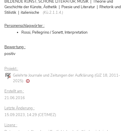
BILDENDE KUNST, SCHÖNE LITERATUR, MUSIK | Theorie und
Geschichte der Künste, Ästhetik | Poesie und Literatur | Rhetorik und
Stilistik | italienische
(Kü.2.1.1.4.)
Personenschlagwörter :
Rossi, Pellegrino / Sonett, Interpretation
Bewertung :
positiv
Projekt :
Gelehrte Journale und Zeitungen der Aufklärung (GJZ 18, 2011-
2025)
Erstellt am :
21.06.2016
Letzte Änderung :
15.09.2023, 14:29 (CET/MEZ)
Lizenz :