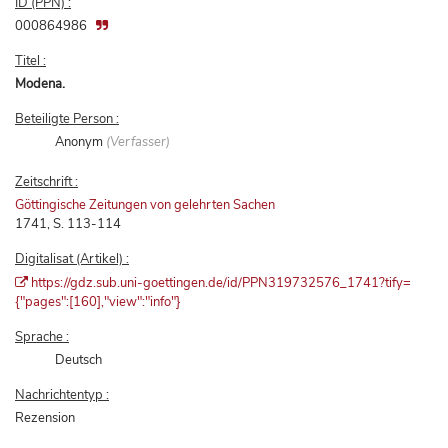
ID (PPN) :
000864986
Titel :
Modena.
Beteiligte Person :
Anonym
(Verfasser)
Zeitschrift :
Göttingische Zeitungen von gelehrten Sachen
1741, S. 113-114
Digitalisat (Artikel) :
https://gdz.sub.uni-goettingen.de/id/PPN319732576_1741?tify=
{"pages":[160],"view":"info"}
Sprache :
Deutsch
Nachrichtentyp :
Rezension