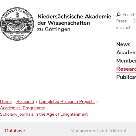
Search
Press
C
Intranet
Search
News
Acade
Membe
Resear
Publica
Home
Research
Completed Research Projects
Academies’ Programme
Scholarly journals in the Age of Enlightenment
Database
Management and Editorial