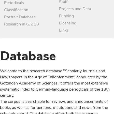
Staff
Periodicals
Projects and Data
Classification
Funding
Portrait Database
Licensing
Research in GJZ 18
Links
Database
Welcome to the research database "Scholarly Journals and
Newspapers in the Age of Enlightenment" conducted by the
Göttingen Academy of Sciences. It offers the most extensive
systematic index to German-language periodicals of the 18th
century.
The corpus is searchable for reviews and announcements of
books as well as for persons, institutions and news from the
scholarly world. The database offers both basic search,