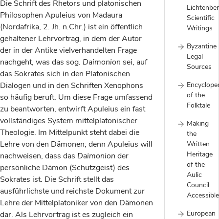
Die Schrift des Rhetors und platonischen
Lichtenber
Philosophen Apuleius von Madaura
Scientific
(Nordafrika, 2. Jh. n.Chr.) ist ein öffentlich
Writings
gehaltener Lehrvortrag, in dem der Autor
Byzantine
der in der Antike vielverhandelten Frage
Legal
nachgeht, was das sog.
Daimonion
sei, auf
Sources
das Sokrates sich in den Platonischen
Dialogen und in den Schriften Xenophons
Encyclope
of the
so häufig beruft. Um diese Frage umfassend
Folktale
zu beantworten, entwirft Apuleius ein fast
vollständiges System mittelplatonischer
Making
Theologie. Im Mittelpunkt steht dabei die
the
Lehre von den Dämonen; denn Apuleius will
Written
Heritage
nachweisen, dass das
Daimonion
der
of the
persönliche Dämon (Schutzgeist) des
Aulic
Sokrates ist. Die Schrift stellt das
Council
ausführlichste und reichste Dokument zur
Accessible
Lehre der Mittelplatoniker von den Dämonen
European
dar. Als Lehrvortrag ist es zugleich ein