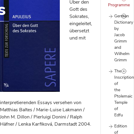
s
Über den
Programme
Gott des
Sokrates,
German
Dictionary
eingeleitet,
by
übersetzt
Jacob
und mit
Grimm
and
Wilhelm
Grimm
The
Inscriptio
of
the
Ptolemaic
interpretierenden Essays versehen von
Temple
of
Matthias Baltes / Marie-Luise Lakmann /
Edfu
John M. Dillon / Pierluigi Donini / Ralph
Häfner / Lenka Karfiková, Darmstadt 2004.
Edition
of