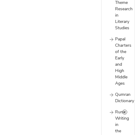
Theme
Research
in
Literary
Studies
Papal
Charters
of the
Early
and
High
Middle
Ages
Qumran
Dictionary
Runic
Writing
in
the