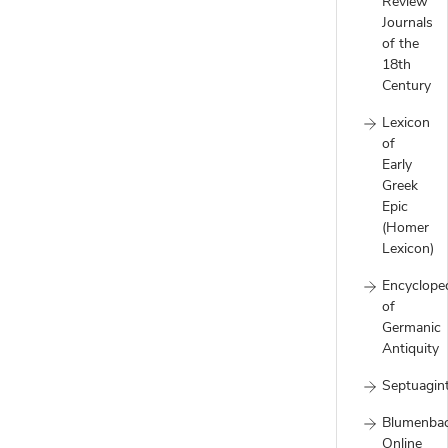
Review
Journals
of the
18th
Century
Lexicon
of
Early
Greek
Epic
(Homer
Lexicon)
Encyclope
of
Germanic
Antiquity
Septuagin
Blumenba
Online