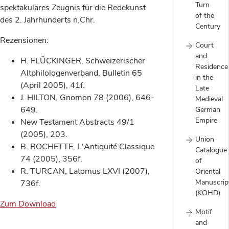
Turn
spektakuläres Zeugnis für die Redekunst
of the
des 2. Jahrhunderts n.Chr.
Century
Rezensionen:
Court
and
H. FLÜCKINGER, Schweizerischer
Residence
Altphilologenverband, Bulletin 65
in the
(April 2005), 41f.
Late
J. HILTON, Gnomon 78 (2006), 646-
Medieval
649.
German
Empire
New Testament Abstracts 49/1
(2005), 203.
Union
B. ROCHETTE, L'Antiquité Classique
Catalogue
74 (2005), 356f.
of
R. TURCAN, Latomus LXVI (2007),
Oriental
Manuscrip
736f.
(KOHD)
Zum Download
Motif
and