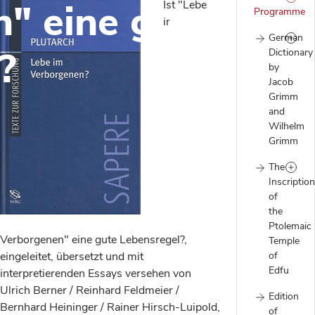
" eine gute
Ist "Lebe
Programme
im
German
?
Dictionary
by
Jacob
Grimm
and
Wilhelm
Grimm
The
Inscriptio
of
the
Ptolemaic
Verborgenen" eine gute Lebensregel?,
Temple
eingeleitet, übersetzt und mit
of
Edfu
interpretierenden Essays versehen von
Ulrich Berner / Reinhard Feldmeier /
Edition
Bernhard Heininger / Rainer Hirsch-Luipold,
of