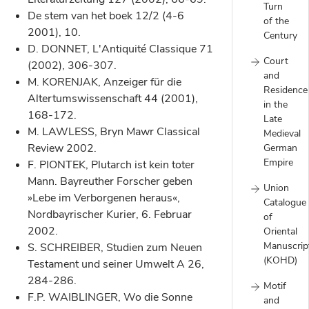
Turn
De stem van het boek 12/2 (4-6
of the
2001), 10.
Century
D. DONNET, L'Antiquité Classique 71
Court
(2002), 306-307.
and
M. KORENJAK, Anzeiger für die
Residence
Altertumswissenschaft 44 (2001),
in the
168-172.
Late
M. LAWLESS, Bryn Mawr Classical
Medieval
Review 2002.
German
Empire
F. PIONTEK, Plutarch ist kein toter
Mann. Bayreuther Forscher geben
Union
»Lebe im Verborgenen heraus«,
Catalogue
Nordbayrischer Kurier, 6. Februar
of
2002.
Oriental
Manuscrip
S. SCHREIBER, Studien zum Neuen
(KOHD)
Testament und seiner Umwelt A 26,
284-286.
Motif
F.P. WAIBLINGER, Wo die Sonne
and