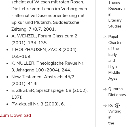
scheint auf Wiesen mit roten Rosen.
Theme
Research
Die Lehre vom Leben im Verborgenen
in
- alternative Daseinsorientierung mit
Literary
Epikur und Plutarch, Süddeutsche
Studies
Zeitung, 7./8.7. 2001.
A. WENZEL, Forum Classicum 2
Papal
(2001), 134-135.
Charters
of the
J. HOLZHAUSEN, ZAC 8 (2004),
Early
165-169.
and
K. MÜLLER, Theologische Revue Nr.
High
3, Jahrgang 100 (2004), 244.
Middle
New Testament Abstracts 45/2
Ages
(2001), 419f.
Qumran
E. ZIEGLER, Sprachspiegel 58 (2002),
Dictionary
137f.
PV-aktuell Nr. 3 (2003), 6.
Runic
Writing
Zum Download
in
the