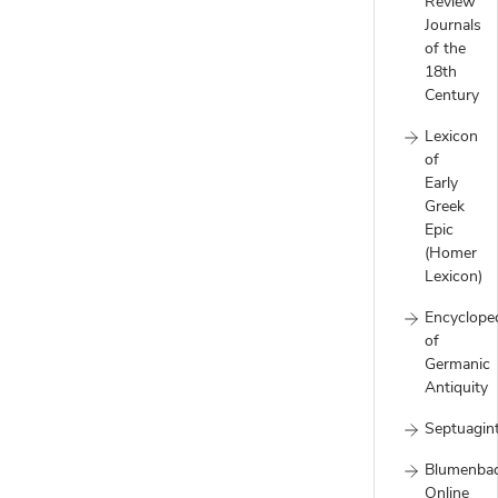
Review
Journals
of the
18th
Century
Lexicon
of
Early
Greek
Epic
(Homer
Lexicon)
Encyclope
of
Germanic
Antiquity
Septuagin
Blumenba
Online