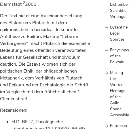
2
Darmstadt
2001.
Lichtenber
Scientific
Der Text bietet eine Auseinandersetzung
Writings
des Platonikers Plutarch mit dem
Byzantine
epikureischen Lebensideal. In schroffer
Legal
Antithese zu Epikurs Maxime "Lebe im
Sources
Verborgenen" macht Plutarch die essentielle
Encyclope
Bedeutung eines öffentlich verantworteten
of the
Lebens für Gesellschaft und Individuum
Folktale
deutlich. Die Essays widmen sich der
politischen Ethik, der philosophischen
Making
Metaphorik, dem Verhältnis von Plutarch
the
und Epikur und der Eschatologie der Schrift
Written
Heritage
im Vergleich mit dem frühchristlichen 1.
of the
Clemensbrief.
Aulic
Council
Rezensionen:
Accessible
H.D. BETZ, Theologische
European
Literaturzeitung 127 (2002), 66-69.