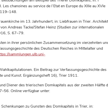
 Beobachtungen am Beispiel des Trierer Domkapitels, in: I
VI. Les chanoines au service de l’Etat en Europe du XIIIe au XVIe
. 119–148.
auenkirche im 13. Jahrhundert, in: Liebfrauen in Trier. Architek
 von Andreas Tacke/Stefan Heinz (Studien zur internationalen
016, S. 67–79.
rsten in ihrer persönlichen Zusammensetzung im vierzehnten un
fassungsgeschichte des Deutschen Reiches in Mittelalter und
ttps://sammlungen.ulb.uni-
 Wahlkapitulationen. Ein Beitrag zur Verfassungsgeschichte des
hte und Kunst. Ergänzungsheft 16), Trier 1911.
und Diener des trierischen Domkapitels aus der zweiten Hälfte 
37–56. Online verfügbar unter:
nd Schenkungen zu Gunsten des Domkapitels in Trier, in: