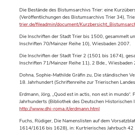
Die Bestände des Bistumsarchivs Trier: eine Kurzübers
(Veröffentlichungen des Bistumsarchivs Trier 34), Tri
trier.de/fileadmin/document/Kurzbersicht_Bistumsar
Die Inschriften der Stadt Trier bis 1500, gesammelt 
Inschriften 70/Mainzer Reihe 10), Wiesbaden 2007.
Die Inschriften der Stadt Trier 2 (1501 bis 1674), g
Inschriften 71/Mainzer Reihe 11), 2 Bde., Wiesbaden
Dohna, Sophie-Mathilde Gräfin zu, Die ständischen Ve
18. Jahrhundert (Schriftenreihe zur Trierischen Lande
Erdmann, Jörg, „Quod est in actis, non est in mundo“. 
Jahrhunderts (Bibliothek des Deutschen Historischen 
http://www.dhi-roma.it/erdmann.html
Fuchs, Rüdiger, Die Namenslisten auf dem Vorsatzblatt
1614/1616 bis 1628), in: Kurtrierisches Jahrbuch 42