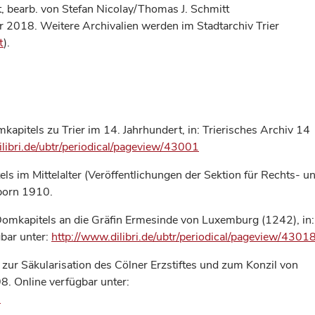
, bearb. von Stefan Nicolay/Thomas J. Schmitt
er 2018. Weitere Archivalien werden im Stadtarchiv Trier
t
).
kapitels zu Trier im 14. Jahrhundert, in: Trierisches Archiv 14
ilibri.de/ubtr/periodical/pageview/43001
ls im Mittelalter (Veröffentlichungen der Sektion für Rechts- u
rborn 1910.
Domkapitels an die Gräfin Ermesinde von Luxemburg (1242), in:
gbar unter:
http://www.dilibri.de/ubtr/periodical/pageview/4301
 zur Säkularisation des Cölner Erzstiftes und zum Konzil von
8. Online verfügbar unter:
1