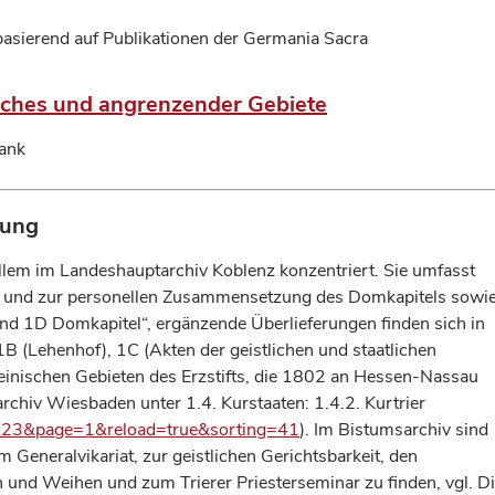
basierend auf Publikationen der Germania Sacra
eiches und angrenzender Gebiete
bank
rung
allem im Landeshauptarchiv Koblenz konzentriert. Sie umfasst
g und zur personellen Zusammensetzung des Domkapitels sowi
and 1D Domkapitel“, ergänzende Überlieferungen finden sich in
1B (Lehenhof), 1C (Akten der geistlichen und staatlichen
heinischen Gebieten des Erzstifts, die 1802 an Hessen-Nassau
rchiv Wiesbaden unter 1.4. Kurstaaten: 1.4.2. Kurtrier
g60923&page=1&reload=true&sorting=41
). Im Bistumsarchiv sind
 Generalvikariat, zur geistlichen Gerichtsbarkeit, den
 und Weihen und zum Trierer Priesterseminar zu finden, vgl. D