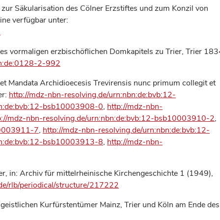
 zur Säkularisation des Cölner Erzstiftes und zum Konzil von
ine verfügbar unter:
1
des vormaligen erzbischöflichen Domkapitels zu Trier, Trier 183
nbn:de:0128-2-992
 et Mandata Archidioecesis Trevirensis nunc primum collegit et
er:
http://mdz-nbn-resolving.de/urn:nbn:de:bvb:12-
nbn:de:bvb:12-bsb10003908-0
,
http://mdz-nbn-
p://mdz-nbn-resolving.de/urn:nbn:de:bvb:12-bsb10003910-2
,
b10003911-7
,
http://mdz-nbn-resolving.de/urn:nbn:de:bvb:12-
nbn:de:bvb:12-bsb10003913-8
,
http://mdz-nbn-
r, in: Archiv für mittelrheinische Kirchengeschichte 1 (1949),
.de/rlb/periodical/structure/217222
 geistlichen Kurfürstentümer Mainz, Trier und Köln am Ende des