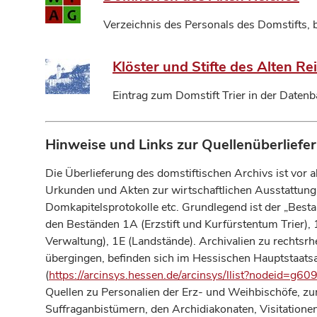
Verzeichnis des Personals des Domstifts, 
Klöster und Stifte des Alten R
Eintrag zum Domstift Trier in der Daten
Hinweise und Links zur Quellenüberliefe
Die Überlieferung des domstiftischen Archivs ist vor 
Urkunden und Akten zur wirtschaftlichen Ausstattun
Domkapitelsprotokolle etc. Grundlegend ist der „Best
den Beständen 1A (Erzstift und Kurfürstentum Trier), 
Verwaltung), 1E (Landstände). Archivalien zu rechtsr
übergingen, befinden sich im Hessischen Hauptstaatsa
(
https://arcinsys.hessen.de/arcinsys/llist?nodeid=
Quellen zu Personalien der Erz- und Weihbischöfe, zum
Suffraganbistümern, den Archidiakonaten, Visitationen