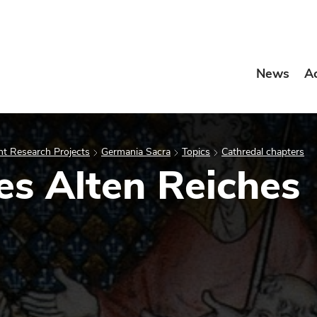
News
A
t Research Projects
Germania Sacra
Topics
Cathredal chapters
es Alten Reiches