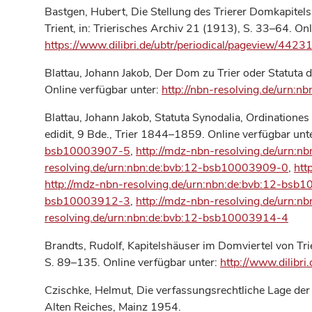
Bastgen, Hubert, Die Stellung des Trierer Domkapitels
Trient, in: Trierisches Archiv 21 (1913), S. 33–64. Onl
https://www.dilibri.de/ubtr/periodical/pageview/4423
Blattau, Johann Jakob, Der Dom zu Trier oder Statuta 
Online verfügbar unter:
http://nbn-resolving.de/urn:
Blattau, Johann Jakob, Statuta Synodalia, Ordinationes
edidit, 9 Bde., Trier 1844–1859. Online verfügbar unt
bsb10003907-5
,
http://mdz-nbn-resolving.de/urn:
resolving.de/urn:nbn:de:bvb:12-bsb10003909-0
,
htt
http://mdz-nbn-resolving.de/urn:nbn:de:bvb:12-bs
bsb10003912-3
,
http://mdz-nbn-resolving.de/urn:
resolving.de/urn:nbn:de:bvb:12-bsb10003914-4
Brandts, Rudolf, Kapitelshäuser im Domviertel von Trie
S. 89–135. Online verfügbar unter:
http://www.dilibri
Czischke, Helmut, Die verfassungsrechtliche Lage der
Alten Reiches, Mainz 1954.