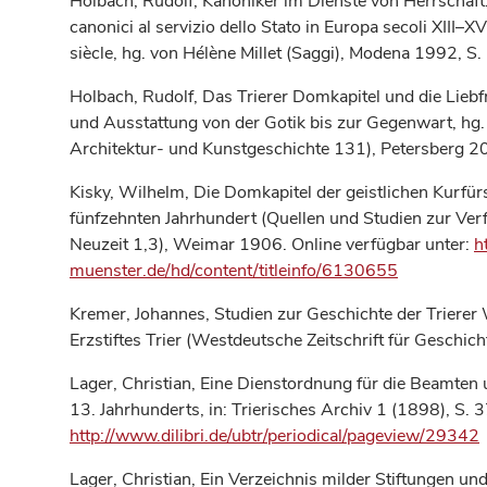
Holbach, Rudolf, Kanoniker im Dienste von Herrschaft.
canonici al servizio dello Stato in Europa secoli XIII–X
siècle, hg. von Hélène Millet (Saggi), Modena 1992, S
Holbach, Rudolf, Das Trierer Domkapitel und die Liebfr
und Ausstattung von der Gotik bis zur Gegenwart, hg.
Architektur- und Kunstgeschichte 131), Petersberg 2
Kisky, Wilhelm, Die Domkapitel der geistlichen Kurfü
fünfzehnten Jahrhundert (Quellen und Studien zur Ver
Neuzeit 1,3), Weimar 1906. Online verfügbar unter:
h
muenster.de/hd/content/titleinfo/6130655
Kremer, Johannes, Studien zur Geschichte der Trierer
Erzstiftes Trier (Westdeutsche Zeitschrift für Geschic
Lager, Christian, Eine Dienstordnung für die Beamten 
13. Jahrhunderts, in: Trierisches Archiv 1 (1898), S. 
http://www.dilibri.de/ubtr/periodical/pageview/29342
Lager, Christian, Ein Verzeichnis milder Stiftungen u