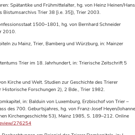
ren: Spätantike und Frühmittelalter, hg. von Heinz Heinen/Hans
Bistumsarchivs Trier 38 [i.e. 35]), Trier 2003.
Konfessionsstaat 1500–1801, hg. von Bernhard Schneider
er 2010.
iteln zu Mainz, Trier, Bamberg und Würzburg, in: Mainzer
ntums Trier im 18. Jahrhundert, in: Trierische Zeitschrift 5
von Kirche und Welt. Studien zur Geschichte des Trierer
r Historische Forschungen 2), 2 Bde., Trier 1982.
omkapitel, in: Balduin von Luxemburg, Erzbischof von Trier –
ass des 700. Geburtsjahres, hg. von Franz-Josef Heyen/Johann
hen Kirchengeschichte 53), Mainz 1985, S. 189–212. Online
pageview/276254