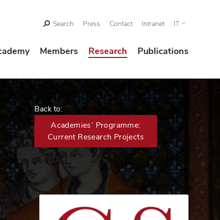
Search
Press
Contact
Intranet
IT
cademy
Members
Research
Publications
Back to:
Academies’ Programme:
Current Research Projects