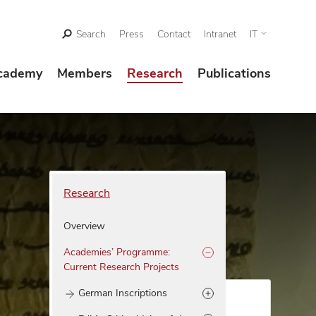
Search
Press
Contact
Intranet
IT
cademy
Members
Research
Publications
Research
Overview
Academies’ Programme:
Current Research Projects
German Inscriptions