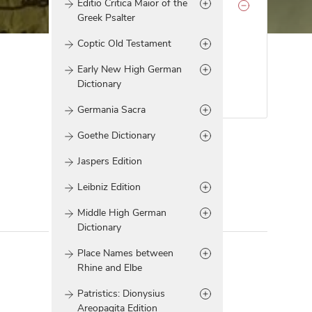
Editio Critica Maior of the
Dictionary of Old Uyghur
Greek Psalter
Mitarbeiter/in
Coptic Old Testament
Kommission
Early New High German
Publikationen
Dictionary
Germania Sacra
Goethe Dictionary
Jaspers Edition
Leibniz Edition
Middle High German
Dictionary
Place Names between
Rhine and Elbe
Patristics: Dionysius
Areopagita Edition