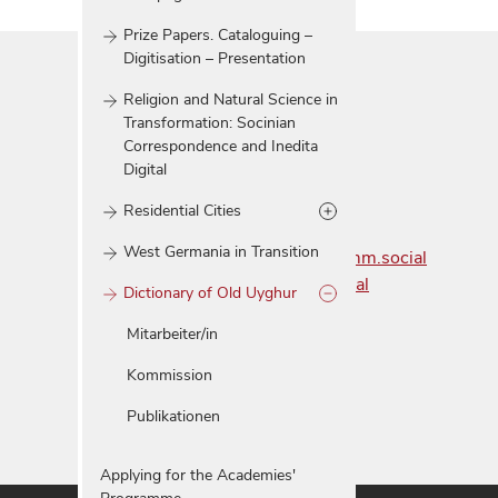
Prize Papers. Cataloguing –
Digitisation – Presentation
Religion and Natural Science in
Transformation: Socinian
Correspondence and Inedita
Digital
Email:
adw@adwgoe.de
Residential Cities
www:
adw-goe.de
West Germania in Transition
Mastodon:
@nawg@wisskomm.social
BlueSky:
@nawgoe.bsky.social
Dictionary of Old Uyghur
Mitarbeiter/in
Kommission
Publikationen
Applying for the Academies'