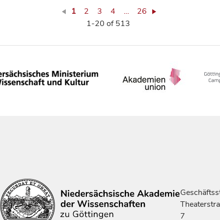
1
2
3
4
…
26
1-20 of 513
Geschäftsst
Theaterstr
7