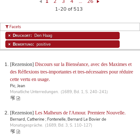
1
2
3
4
…
26
1-20 of 513
Facets
Druckort:
Den Haag
Bewertung:
positive
[Rezension]
Discours sur la Bienséance, avec des Maximes et
des Réflexions tres-importantes et tres-nécessaires pour réduire
cette vertu en usage.
Pic, Jean
Monatliche Unterredungen. (1689, Bd. 1, S. 240-241)
[Rezension]
Les Malheurs de l'Amour. Premiere Nouvelle.
Bernard, Catherine ; Fontenelle, Bernard Le Bovier de
Monatsgespräche. (1689, Bd. 3, S. 110-127)