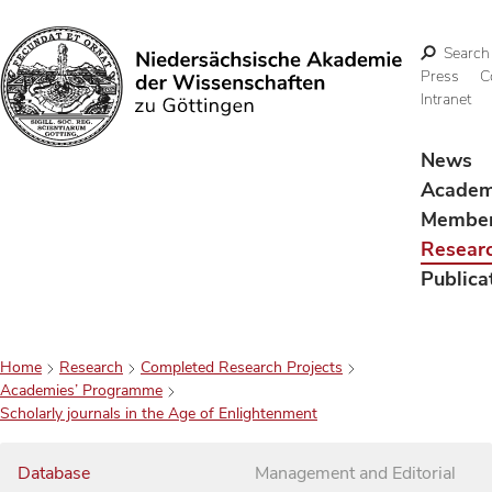
Search
Press
C
Intranet
Search
News
Acade
Membe
Resear
Publica
Home
Research
Completed Research Projects
Academies’ Programme
Scholarly journals in the Age of Enlightenment
Database
Management and Editorial