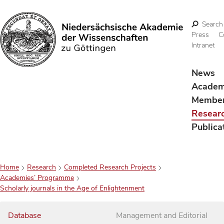
Search
Press
C
Intranet
Search
News
Acade
Membe
Resear
Publica
Home
Research
Completed Research Projects
Academies’ Programme
Scholarly journals in the Age of Enlightenment
Database
Management and Editorial