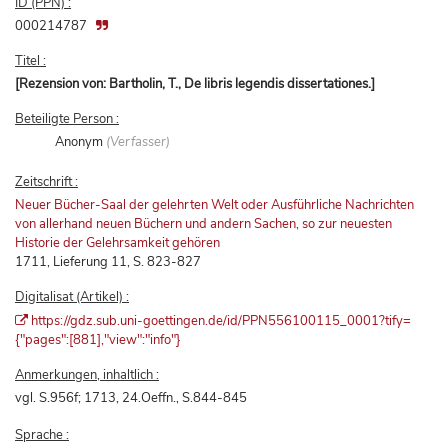
ID (PPN) :
000214787
Titel :
[Rezension von: Bartholin, T., De libris legendis dissertationes.]
Beteiligte Person :
Anonym
(Verfasser)
Zeitschrift :
Neuer Bücher-Saal der gelehrten Welt oder Ausführliche Nachrichten
von allerhand neuen Büchern und andern Sachen, so zur neuesten
Historie der Gelehrsamkeit gehören
1711, Lieferung 11, S. 823-827
Digitalisat (Artikel) :
https://gdz.sub.uni-goettingen.de/id/PPN556100115_0001?tify=
{"pages":[881],"view":"info"}
Anmerkungen, inhaltlich :
vgl. S.956f; 1713, 24.Oeffn., S.844-845
Sprache :