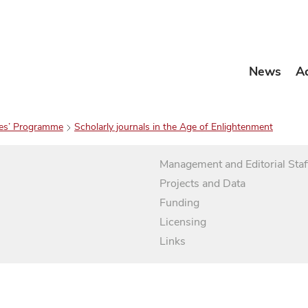
News
A
es’ Programme
Scholarly journals in the Age of Enlightenment
Management and Editorial Staf
Projects and Data
Funding
Licensing
Links