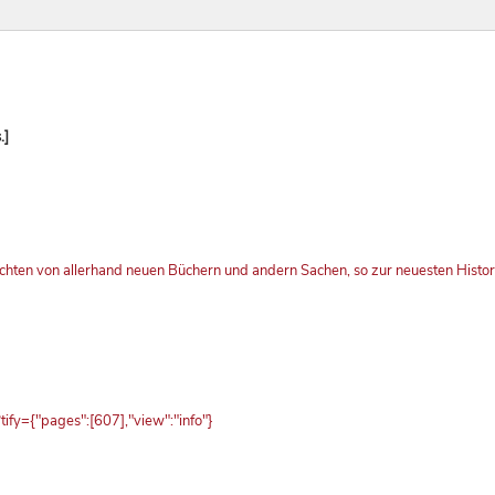
.]
chten von allerhand neuen Büchern und andern Sachen, so zur neuesten Histo
fy={"pages":[607],"view":"info"}