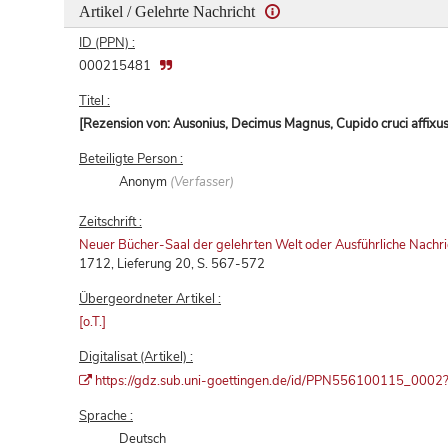
Artikel / Gelehrte Nachricht
ID (PPN) :
000215481
Titel :
[Rezension von: Ausonius, Decimus Magnus, Cupido cruci affixus
Beteiligte Person :
Anonym
(Verfasser)
Zeitschrift :
Neuer Bücher-Saal der gelehrten Welt oder Ausführliche Nachri
1712, Lieferung 20, S. 567-572
Übergeordneter Artikel :
[o.T.]
Digitalisat (Artikel) :
https://gdz.sub.uni-goettingen.de/id/PPN556100115_0002?ti
Sprache :
Deutsch