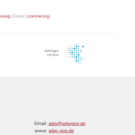
ssung)
(Details:
Lizenzierung
)
Email:
adw@adwgoe.de
www:
adw-goe.de