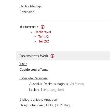
Nachrichtentyp :
Rezension
Artikelteile
Dachartikel
Teil 1/2
Teil 2/2
Rezensiertes Werk
Titel :
Cupido cruci affixus.
Beteiligte Personen :
Ausonius, Decimus Magnus
(Verfasser)
Leclerc, J.
(Herausgeber)
Bibliographische Angaben :
Haag: Scheurleer, 1712. (8, 15 Bog.)