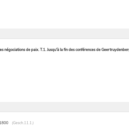
les négociations de paix. T.1. Jusqu'à la fin des conférences de Geertruydenber
-1800
(Gesch.11.1.)