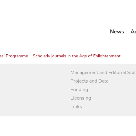
News
A
es’ Programme
Scholarly journals in the Age of Enlightenment
Management and Editorial Staf
Projects and Data
Funding
Licensing
Links