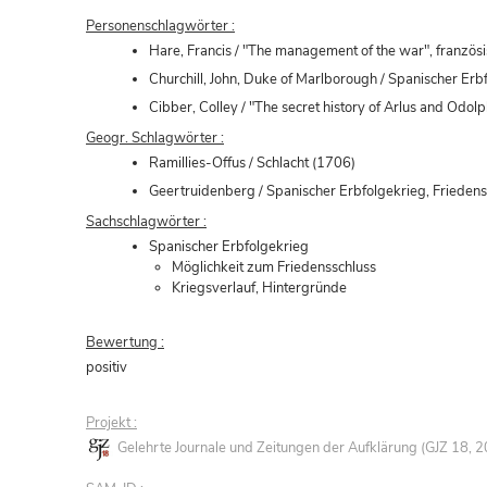
Personenschlagwörter :
Hare, Francis / "The management of the war", franzö
Churchill, John, Duke of Marlborough / Spanischer Erb
Cibber, Colley / "The secret history of Arlus and Odolph
Geogr. Schlagwörter :
Ramillies-Offus / Schlacht (1706)
Geertruidenberg / Spanischer Erbfolgekrieg, Friede
Sachschlagwörter :
Spanischer Erbfolgekrieg
Möglichkeit zum Friedensschluss
Kriegsverlauf, Hintergründe
Bewertung :
positiv
Projekt :
Gelehrte Journale und Zeitungen der Aufklärung (GJZ 18,