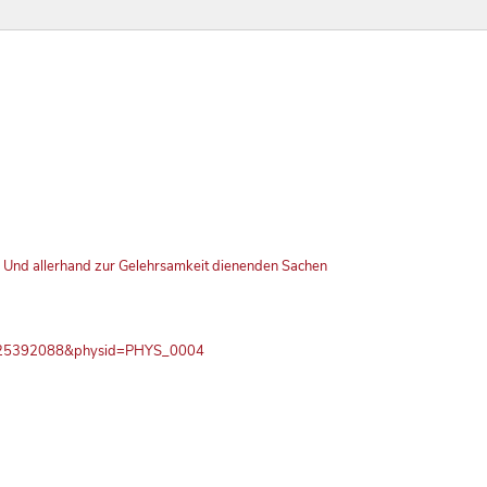
n Und allerhand zur Gelehrsamkeit dienenden Sachen
PN725392088&physid=PHYS_0004