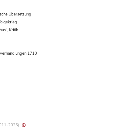
sische Übersetzung
folgekrieg
us", Kritik
nsverhandlungen 1710
 2011-2025)